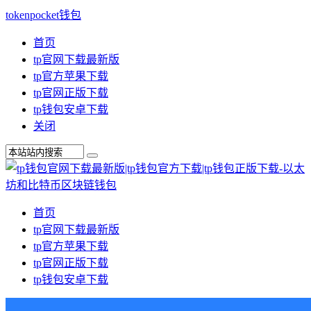
tokenpocket钱包
首页
tp官网下载最新版
tp官方苹果下载
tp官网正版下载
tp钱包安卓下载
关闭
首页
tp官网下载最新版
tp官方苹果下载
tp官网正版下载
tp钱包安卓下载