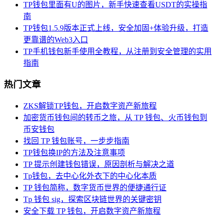
TP钱包里面有U的图片，新手快速查看USDT的实操指
南
TP钱包1.5.9版本正式上线，安全加固+体验升级，打造
更靠谱的Web3入口
TP手机钱包新手使用全教程，从注册到安全管理的实用
指南
热门文章
ZKS解锁TP钱包，开启数字资产新旅程
加密货币钱包间的转币之旅，从 TP 钱包、火币钱包到
币安钱包
找回 TP 钱包账号，一步步指南
TP钱包换IP的方法及注意事项
TP 提示创建钱包错误，原因剖析与解决之道
Tp钱包，去中心化外衣下的中心化本质
TP 钱包简称，数字货币世界的便捷通行证
Tp 钱包 sig，探索区块链世界的关键密钥
安全下载 TP 钱包，开启数字资产新旅程