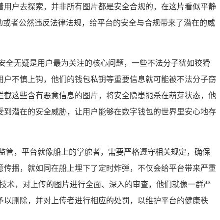
引着用户去探索，并非所有图片都是安全合规的，在这片看似平静
动或者公然违反法律法规，给平台的安全与合规带来了潜在的威
安全无疑是用户最为关注的核心问题，一些不法分子犹如狡猾
用户不慎上钩，他们的钱包私钥等重要信息就可能被不法分子窃
拦截这些含有恶意信息的图片，将安全隐患扼杀在萌芽状态，他
受到潜在的安全威胁，让用户能够在数字钱包的世界里安心地存
监管，平台就像船上的掌舵者，需要严格遵守相关规定，确保
意传播，就如同在船上埋下了定时炸弹，不仅会给平台带来严重
核技术，对上传的图片进行全面、深入的审查，他们就像一群严
予以删除，并对上传者进行相应的处罚，以维护平台的健康秩