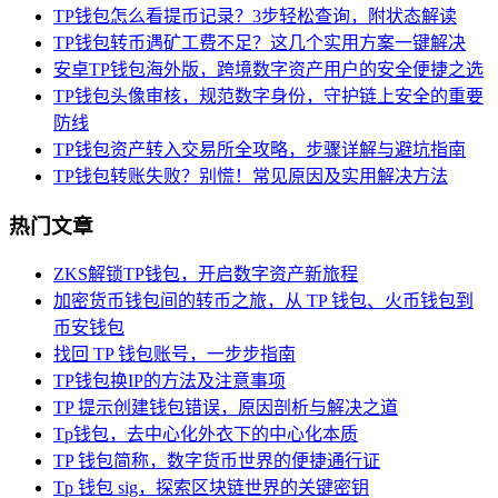
TP钱包怎么看提币记录？3步轻松查询，附状态解读
TP钱包转币遇矿工费不足？这几个实用方案一键解决
安卓TP钱包海外版，跨境数字资产用户的安全便捷之选
TP钱包头像审核，规范数字身份，守护链上安全的重要
防线
TP钱包资产转入交易所全攻略，步骤详解与避坑指南
TP钱包转账失败？别慌！常见原因及实用解决方法
热门文章
ZKS解锁TP钱包，开启数字资产新旅程
加密货币钱包间的转币之旅，从 TP 钱包、火币钱包到
币安钱包
找回 TP 钱包账号，一步步指南
TP钱包换IP的方法及注意事项
TP 提示创建钱包错误，原因剖析与解决之道
Tp钱包，去中心化外衣下的中心化本质
TP 钱包简称，数字货币世界的便捷通行证
Tp 钱包 sig，探索区块链世界的关键密钥