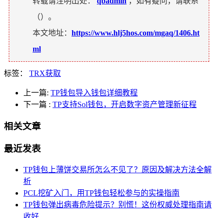
转载请注明出处：
qbadmin
，如有疑问，请联系
（
）。
本文地址：
https://www.hlj5hos.com/mgaq/1406.ht
ml
标签：
TRX获取
上一篇:
TP钱包导入钱包详细教程
下一篇
:
TP支持Sol钱包，开启数字资产管理新征程
相关文章
最近发表
TP钱包上薄饼交易所怎么不见了？原因及解决方法全解
析
PCL挖矿入门，用TP钱包轻松参与的实操指南
TP钱包弹出病毒危险提示？别慌！这份权威处理指南请
收好