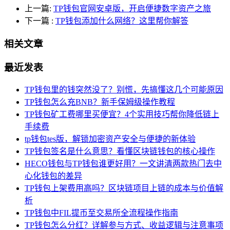
上一篇:
TP钱包官网安卓版，开启便捷数字资产之旅
下一篇
:
TP钱包添加什么网络？这里帮你解答
相关文章
最近发表
TP钱包里的钱突然没了？别慌，先搞懂这几个可能原因
TP钱包怎么充BNB？新手保姆级操作教程
TP钱包矿工费哪里买便宜？4个实用技巧帮你降低链上
手续费
tp钱包tes版，解锁加密资产安全与便捷的新体验
TP钱包签名是什么意思？看懂区块链钱包的核心操作
HECO钱包与TP钱包谁更好用？一文讲清两款热门去中
心化钱包的差异
TP钱包上架费用高吗？区块链项目上链的成本与价值解
析
TP钱包中FIL提币至交易所全流程操作指南
TP钱包怎么分红？详解参与方式、收益逻辑与注意事项