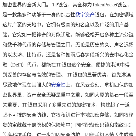
加密世界的全新大门。 TP钱包，其全称为TokenPocket钱包，
是一款集多种功能于一身的综合性
数字资产
钱包，在加密领域
这片广袤的天地中，它拥有极高的知名度以及广泛的用户基
础，它宛如一把神奇的万能钥匙，能够轻松开启多种主流公链
和数千种代币的存储与管理之门，无论是历史悠久、声名远扬
的以太坊、比特币，还是各种如雨后春笋般新兴的去中心化金
融（DeFi）代币，都能在TP钱包这个安全、便捷的港湾中得
到妥善的存储与高效的管理。 TP钱包的显著优势，首先淋漓
尽致地体现在其强大的
安全性
上，在风云变幻、危机四伏的加
密世界里，资产安全无疑是重中之重，如同大厦的基石一般至
关重要，TP钱包采用了多重先进的加密技术，构建起了一道
坚不可摧的安全防线，它将私钥进行本地加密存储，如同将珍
贵的宝藏藏于最隐秘的保险箱中；同时配备密码锁和指纹识别
等高科技手段，进一步加固安全防护，即便手机不慎丢失或遭