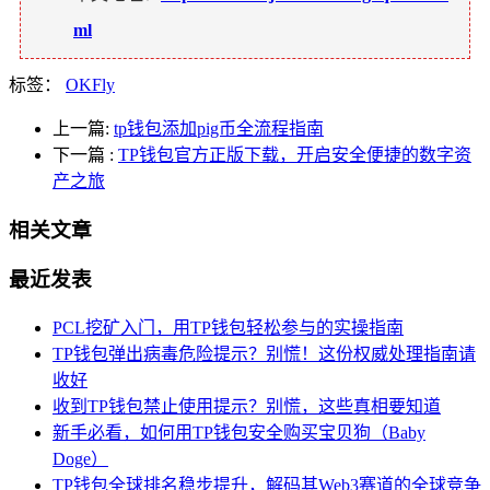
ml
标签：
OKFly
上一篇:
tp钱包添加pig币全流程指南
下一篇
:
TP钱包官方正版下载，开启安全便捷的数字资
产之旅
相关文章
最近发表
PCL挖矿入门，用TP钱包轻松参与的实操指南
TP钱包弹出病毒危险提示？别慌！这份权威处理指南请
收好
收到TP钱包禁止使用提示？别慌，这些真相要知道
新手必看，如何用TP钱包安全购买宝贝狗（Baby
Doge）
TP钱包全球排名稳步提升，解码其Web3赛道的全球竞争