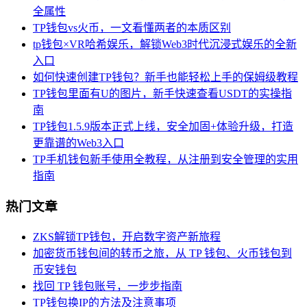
全属性
TP钱包vs火币，一文看懂两者的本质区别
tp钱包×VR哈希娱乐，解锁Web3时代沉浸式娱乐的全新
入口
如何快速创建TP钱包？新手也能轻松上手的保姆级教程
TP钱包里面有U的图片，新手快速查看USDT的实操指
南
TP钱包1.5.9版本正式上线，安全加固+体验升级，打造
更靠谱的Web3入口
TP手机钱包新手使用全教程，从注册到安全管理的实用
指南
热门文章
ZKS解锁TP钱包，开启数字资产新旅程
加密货币钱包间的转币之旅，从 TP 钱包、火币钱包到
币安钱包
找回 TP 钱包账号，一步步指南
TP钱包换IP的方法及注意事项