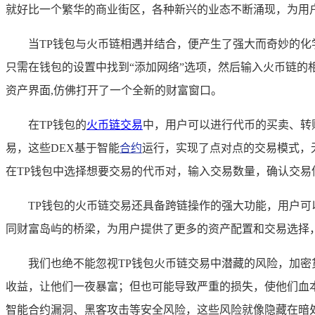
就好比一个繁华的商业街区，各种新兴的业态不断涌现，为用
当TP钱包与火币链相遇并结合，便产生了强大而奇妙的化
只需在钱包的设置中找到“添加网络”选项，然后输入火币链的
资产界面,仿佛打开了一个全新的财富窗口。
在TP钱包的
火币链交易
中，用户可以进行代币的买卖、转账
易，这些DEX基于智能
合约
运行，实现了点对点的交易模式，
在TP钱包中选择想要交易的代币对，输入交易数量，确认交易
TP钱包的火币链交易还具备跨链操作的强大功能，用户
同财富岛屿的桥梁，为用户提供了更多的资产配置和交易选择
我们也绝不能忽视TP钱包火币链交易中潜藏的风险，加
收益，让他们一夜暴富；但也可能导致严重的损失，使他们血
智能合约漏洞、黑客攻击等安全风险，这些风险就像隐藏在暗