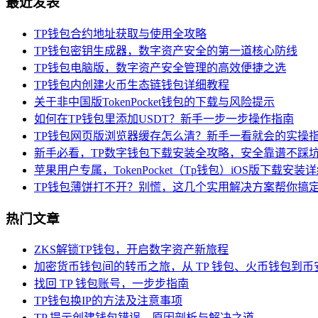
最近发表
TP钱包合约地址获取与使用全攻略
TP钱包密钥生成器，数字资产安全的第一道核心防线
TP钱包电脑版，数字资产安全管理的高效便捷之选
TP钱包内创建火币生态链钱包详细教程
关于非中国版TokenPocket钱包的下载与风险提示
如何在TP钱包里添加USDT？新手一步一步操作指南
TP钱包网页版浏览器缓存怎么清？新手一看就会的实操
新手必看，TP数字钱包下载安装全攻略，安全靠谱不踩
苹果用户专属，TokenPocket（Tp钱包）iOS版下载安装
TP钱包薄饼打不开？别慌，这几个实用解决方案帮你搞
热门文章
ZKS解锁TP钱包，开启数字资产新旅程
加密货币钱包间的转币之旅，从 TP 钱包、火币钱包到币
找回 TP 钱包账号，一步步指南
TP钱包换IP的方法及注意事项
TP 提示创建钱包错误，原因剖析与解决之道