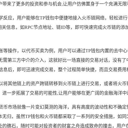
户带来了更多的投资和参与机会,让用户仿佛置身于一个充满无限
学反应，用户能够在TP钱包中便捷地接入火币链网络，轻松进行
相关信息，如RPC节点地址、链ID等，即可快速完成火币链的添
等操作，以代币买卖为例，用户可以通过TP钱包内置的去中心化交易
无需第三方中介的介入，这就好比一场直接的交易对话，没有了
信息后，即可迅速完成交易，整个过程简单快捷，而且交易费用
可以将其他链上的资产跨链转移到火币链上进行交易，或者将火币
，进一步拓展了交易的可能性,让用户能够在更广阔的金融海洋中
密货币市场就像一片变幻莫测的海洋，具有高度的波动性和不确定
本无归，虽然TP钱包和火币链都采取了一系列的安全措施，如同
处的礁石，随时可能对投资者的财富之舟造成致命的撞击，用户在