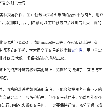
可能的财富世界。
各种交易操作，在TP钱包中添加火币链的操作十分简单，用户
加，添加成功后，用户就可以在TP钱包中清晰地看到火币链的
所（DEX），如PancakeSwap等，在火币链上进行交
中间环节的干扰，大大提高了交易的效率和
安全性
，用户只需
相对较低,就像一场轻松愉快的购物之旅。
链上的资产跨链转移到其他链上，这就如同搭建了一座连接不
遨游。
性，价格的涨跌犹如汹涌的海浪，可能会给投资者带来巨大的
为交易穿上了一层防护铠甲，但在交易过程中，仍然可能存在
进行TP钱包火币链交易时，一定要保持谨慎，充分了解市场