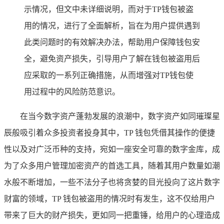
示情况，但文中未详细说明，而对于TP钱包被盗
用的情况，进行了全面解析，旨在为用户提供遇到
此类问题时的有效解决办法，帮助用户保障钱包安
全，避免资产损失，引导用户了解在钱包被盗用后
应采取的一系列正确措施，从而增强对TP钱包使
用过程中的风险防范意识。
在当今数字资产蓬勃发展的浪潮中，数字资产如同璀璨星
辰般吸引着众多投资者投身其中，TP 钱包凭借其操作的便捷
性以及对广泛币种的支持，宛如一座安全可靠的数字金库，成
为了众多用户管理加密资产的首选工具，随着其用户数量如潮
水般不断增加，一些不法分子也将贪婪的目光投向了这片数字
财富的领域，TP 钱包被盗用的情况时有发生，这不仅给用户
带来了巨大的财产损失，更如同一把重锤，给用户的心理造成