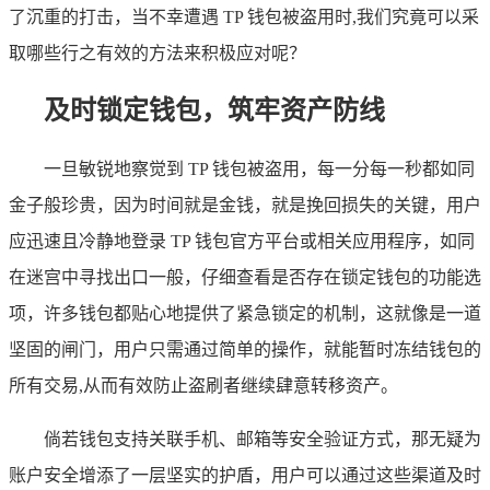
了沉重的打击，当不幸遭遇 TP 钱包被盗用时,我们究竟可以采
取哪些行之有效的方法来积极应对呢？
及时锁定钱包，筑牢资产防线
一旦敏锐地察觉到 TP 钱包被盗用，每一分每一秒都如同
金子般珍贵，因为时间就是金钱，就是挽回损失的关键，用户
应迅速且冷静地登录 TP 钱包官方平台或相关应用程序，如同
在迷宫中寻找出口一般，仔细查看是否存在锁定钱包的功能选
项，许多钱包都贴心地提供了紧急锁定的机制，这就像是一道
坚固的闸门，用户只需通过简单的操作，就能暂时冻结钱包的
所有交易,从而有效防止盗刷者继续肆意转移资产。
倘若钱包支持关联手机、邮箱等安全验证方式，那无疑为
账户安全增添了一层坚实的护盾，用户可以通过这些渠道及时