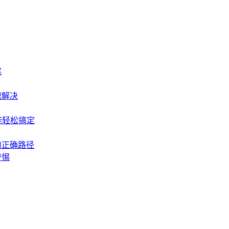
案
速解决
能轻松搞定
包的正确路径
警惕