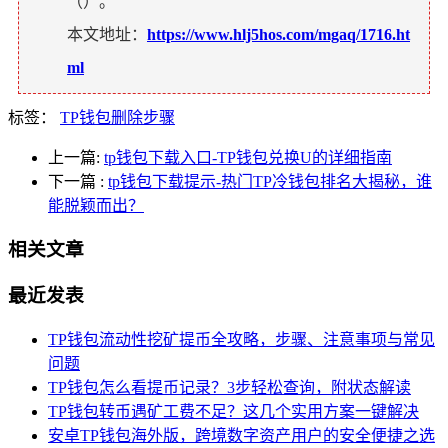
（
）。
本文地址：
https://www.hlj5hos.com/mgaq/1716.ht
ml
标签：
TP钱包删除步骤
上一篇:
tp钱包下载入口-TP钱包兑换U的详细指南
下一篇
:
tp钱包下载提示-热门TP冷钱包排名大揭秘，谁
能脱颖而出？
相关文章
最近发表
TP钱包流动性挖矿提币全攻略，步骤、注意事项与常见
问题
TP钱包怎么看提币记录？3步轻松查询，附状态解读
TP钱包转币遇矿工费不足？这几个实用方案一键解决
安卓TP钱包海外版，跨境数字资产用户的安全便捷之选