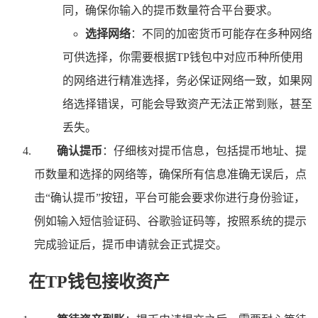
同，确保你输入的提币数量符合平台要求。
选择网络
：不同的加密货币可能存在多种网络
可供选择，你需要根据TP钱包中对应币种所使用
的网络进行精准选择，务必保证网络一致，如果网
络选择错误，可能会导致资产无法正常到账，甚至
丢失。
确认提币
：仔细核对提币信息，包括提币地址、提
币数量和选择的网络等，确保所有信息准确无误后，点
击“确认提币”按钮，平台可能会要求你进行身份验证，
例如输入短信验证码、谷歌验证码等，按照系统的提示
完成验证后，提币申请就会正式提交。
在TP钱包接收资产