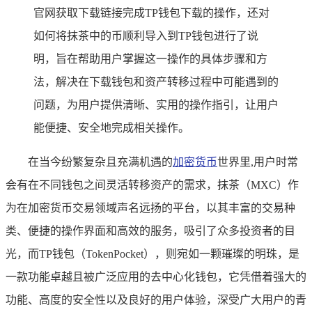
官网获取下载链接完成TP钱包下载的操作，还对
如何将抹茶中的币顺利导入到TP钱包进行了说
明，旨在帮助用户掌握这一操作的具体步骤和方
法，解决在下载钱包和资产转移过程中可能遇到的
问题，为用户提供清晰、实用的操作指引，让用户
能便捷、安全地完成相关操作。
在当今纷繁复杂且充满机遇的
加密货币
世界里,用户时常
会有在不同钱包之间灵活转移资产的需求，抹茶（MXC）作
为在加密货币交易领域声名远扬的平台，以其丰富的交易种
类、便捷的操作界面和高效的服务，吸引了众多投资者的目
光，而TP钱包（TokenPocket），则宛如一颗璀璨的明珠，是
一款功能卓越且被广泛应用的去中心化钱包，它凭借着强大的
功能、高度的安全性以及良好的用户体验，深受广大用户的青