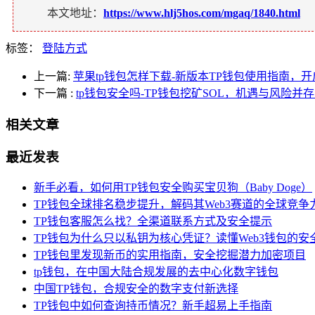
本文地址：
https://www.hlj5hos.com/mgaq/1840.html
标签：
登陆方式
上一篇:
苹果tp钱包怎样下载-新版本TP钱包使用指南，
下一篇
:
tp钱包安全吗-TP钱包挖矿SOL，机遇与风险并
相关文章
最近发表
新手必看，如何用TP钱包安全购买宝贝狗（Baby Doge）
TP钱包全球排名稳步提升，解码其Web3赛道的全球竞争
TP钱包客服怎么找？全渠道联系方式及安全提示
TP钱包为什么只以私钥为核心凭证？读懂Web3钱包的安
TP钱包里发现新币的实用指南，安全挖掘潜力加密项目
tp钱包，在中国大陆合规发展的去中心化数字钱包
中国TP钱包，合规安全的数字支付新选择
TP钱包中如何查询持币情况？新手超易上手指南