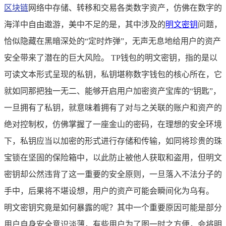
区块链
网络中存储、转移和交易各类数字资产，仿佛在数字的
海洋中自由遨游，美中不足的是，其中涉及的
明文密钥
问题，
恰似隐藏在黑暗深处的“定时炸弹”，无声无息地给用户的资产
安全带来了潜在的巨大风险。 TP钱包的明文密钥，指的是以
可读文本形式呈现的私钥，私钥堪称数字钱包的核心所在，它
就如同那把独一无二、能够开启用户加密资产宝库的“钥匙”，
一旦拥有了私钥，就意味着拥有了对与之关联的账户和资产的
绝对控制权，仿佛掌握了一座金山的密码，在理想的安全环境
下，私钥应当以加密的形式进行存储和传输，如同将珍贵的珠
宝锁在坚固的保险箱中，以此防止被他人获取和盗用，但明文
密钥却公然违背了这一重要的安全原则，一旦落入不法分子的
手中，后果将不堪设想，用户的资产可能会瞬间化为乌有。
明文密钥究竟是如何暴露的呢？其中一个重要原因可能是部分
用户自身安全意识淡薄，有些用户为了图一时之方便，会将明