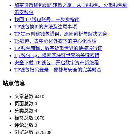
加密货币钱包间的转币之旅，从 TP 钱包、火币钱包到
币安钱包
找回 TP 钱包账号，一步步指南
TP钱包换IP的方法及注意事项
TP 提示创建钱包错误，原因剖析与解决之道
Tp钱包，去中心化外衣下的中心化本质
TP 钱包简称，数字货币世界的便捷通行证
Tp 钱包 sig，探索区块链世界的关键密钥
安全下载 TP 钱包，开启数字资产新旅程
TP钱包扫码登录，便捷与安全的完美融合
站点信息
文章总数:4410
页面总数:0
分类总数:4
标签总数:1676
评论总数:0
浏览总数:5376208