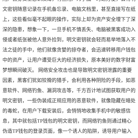
文密钥随意记录在手机备忘录、电脑文档里，甚至直接写在纸
上，这些看似毫不起眼的操作，实际上却为资产安全埋下了深
深的隐患，想象一下，一旦手机不慎丢失、电脑被黑客成功入
侵或者纸张被他人意外捡到，明文密钥就会轻而易举地落入不
法之徒的手中，他们就像贪婪的掠夺者，会迅速转移用户钱包
中的资产，让用户遭受巨大的经济损失，原本美好的数字财富
梦想瞬间破灭。 网络安全攻击也是导致明文密钥泄露的重要
因素，黑客们犹如狡猾的猎手，会利用各种阴险的手段，如恶
意软件、网络钓鱼、漏洞攻击等，千方百计地试图获取用户的
明文密钥，一些伪装成正规应用的恶意软件，就像隐藏在暗处
的毒蛇，在用户下载安装后，会悄悄地收集手机中的敏感信
息，其中就包括TP钱包的明文密钥，而网络钓鱼则通过精心
伪造TP钱包的登录页面，像一个诱人的陷阱，诱导用户输入