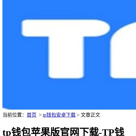
当前位置：
首页
>
tp钱包安卓下载
> 文章正文
tp钱包苹果版官网下载-TP钱