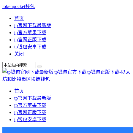
tokenpocket钱包
首页
tp官网下载最新版
tp官方苹果下载
tp官网正版下载
tp钱包安卓下载
关闭
首页
tp官网下载最新版
tp官方苹果下载
tp官网正版下载
tp钱包安卓下载