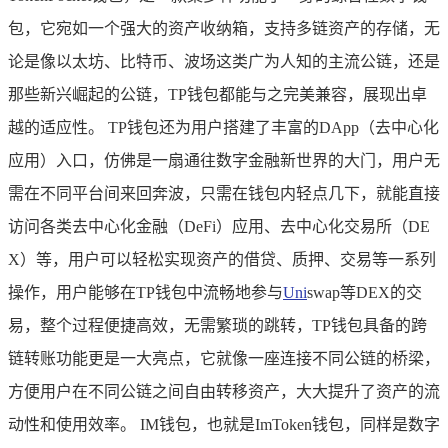
包，它宛如一个强大的资产收纳箱，支持多链资产的存储，无
论是像以太坊、比特币、波场这类广为人知的主流公链，还是
那些新兴崛起的公链，TP钱包都能与之完美兼容，展现出卓
越的适应性。 TP钱包还为用户搭建了丰富的DApp（去中心化
应用）入口，仿佛是一扇通往数字金融新世界的大门，用户无
需在不同平台间来回奔波，只需在钱包内轻点几下，就能直接
访问各类去中心化金融（DeFi）应用、去中心化交易所（DE
X）等，用户可以轻松实现资产的借贷、质押、交易等一系列
操作，用户能够在TP钱包中流畅地参与
Uni
swap等DEX的交
易，整个过程便捷高效，无需繁琐的跳转，TP钱包具备的跨
链转账功能更是一大亮点，它就像一座连接不同公链的桥梁，
方便用户在不同公链之间自由转移资产，大大提升了资产的流
动性和使用效率。 IM钱包，也就是ImToken钱包，同样是数字