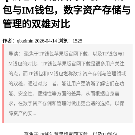
包与IM钱包，数字资产存储与
管理的双雄对比
作者：qbadmin
2026-04-14
浏览：1525
导读：
聚焦于TP钱包苹果版官网下载，以及TP钱包与I
M钱包的对比，TP钱包苹果版官网下载是很多用户关注
的点，而TP钱包和IM钱包堪称数字资产存储与管理领域
的双雄，通过对比二者，能让用户更清晰了解它们在功
能、安全性、便捷性等方面的差异，从而根据自身需
求，在数字资产存储和管理时做出更合适的选择，以保
障资产的安...
聚焦于TP钱包苹果版官网下载，以及TP钱包