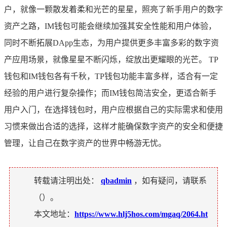
户，就像一颗散发着柔和光芒的星星，照亮了新手用户的数字
资产之路，IM钱包可能会继续加强其安全性能和用户体验，
同时不断拓展DApp生态，为用户提供更多丰富多彩的数字资
产应用场景，就像星星不断闪烁，绽放出更耀眼的光芒。 TP
钱包和IM钱包各有千秋，TP钱包功能丰富多样，适合有一定
经验的用户进行复杂操作；而IM钱包简洁安全，更适合新手
用户入门，在选择钱包时，用户应根据自己的实际需求和使用
习惯来做出合适的选择，这样才能确保数字资产的安全和便捷
管理，让自己在数字资产的世界中畅游无忧。
转载请注明出处：
qbadmin
，如有疑问，请联系
（
）。
本文地址：
https://www.hlj5hos.com/mgaq/2064.ht