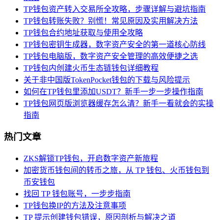
TP钱包资产转入交易所全攻略，步骤详解与避坑指南
TP钱包转账失败？别慌！常见原因及实用解决方法
TP钱包合约地址获取与使用全攻略
TP钱包密钥生成器，数字资产安全的第一道核心防线
TP钱包电脑版，数字资产安全管理的高效便捷之选
TP钱包内创建火币生态链钱包详细教程
关于非中国版TokenPocket钱包的下载与风险提示
如何在TP钱包里添加USDT？新手一步一步操作指南
TP钱包网页版浏览器缓存怎么清？新手一看就会的实操
指南
热门文章
ZKS解锁TP钱包，开启数字资产新旅程
加密货币钱包间的转币之旅，从 TP 钱包、火币钱包到
币安钱包
找回 TP 钱包账号，一步步指南
TP钱包换IP的方法及注意事项
TP 提示创建钱包错误，原因剖析与解决之道