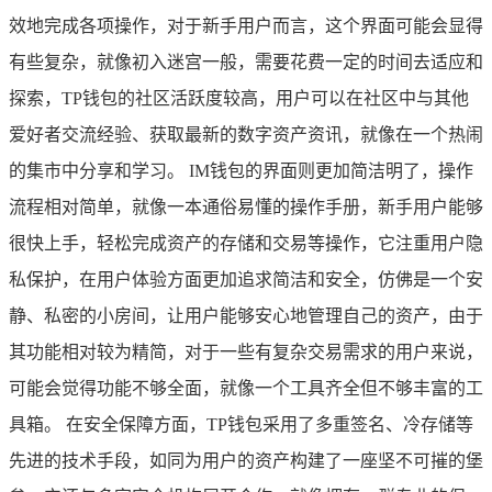
效地完成各项操作，对于新手用户而言，这个界面可能会显得
有些复杂，就像初入迷宫一般，需要花费一定的时间去适应和
探索，TP钱包的社区活跃度较高，用户可以在社区中与其他
爱好者交流经验、获取最新的数字资产资讯，就像在一个热闹
的集市中分享和学习。 IM钱包的界面则更加简洁明了，操作
流程相对简单，就像一本通俗易懂的操作手册，新手用户能够
很快上手，轻松完成资产的存储和交易等操作，它注重用户隐
私保护，在用户体验方面更加追求简洁和安全，仿佛是一个安
静、私密的小房间，让用户能够安心地管理自己的资产，由于
其功能相对较为精简，对于一些有复杂交易需求的用户来说，
可能会觉得功能不够全面，就像一个工具齐全但不够丰富的工
具箱。 在安全保障方面，TP钱包采用了多重签名、冷存储等
先进的技术手段，如同为用户的资产构建了一座坚不可摧的堡