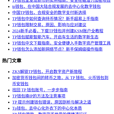
TP钱包里发现新币的实用指南，安全挖掘潜力加密项目
tp钱包，在中国大陆合规发展的去中心化数字钱包
中国TP钱包，合规安全的数字支付新选择
TP钱包中如何查询持币情况？新手超易上手指南
TP钱包限制交易，原因、影响与应对建议
2024新手必看，下载TP钱包并创建KSM账户全教程
TP钱包赋能智能汽车，开启车生活的数字新生态
TP钱包中文下载指南，安全便捷入手数字资产管理工具
TP钱包怎么添加新网络节点？新手保姆级操作指南
热门文章
ZKS解锁TP钱包，开启数字资产新旅程
加密货币钱包间的转币之旅，从 TP 钱包、火币钱包到
币安钱包
找回 TP 钱包账号，一步步指南
TP钱包换IP的方法及注意事项
TP 提示创建钱包错误，原因剖析与解决之道
Tp钱包，去中心化外衣下的中心化本质