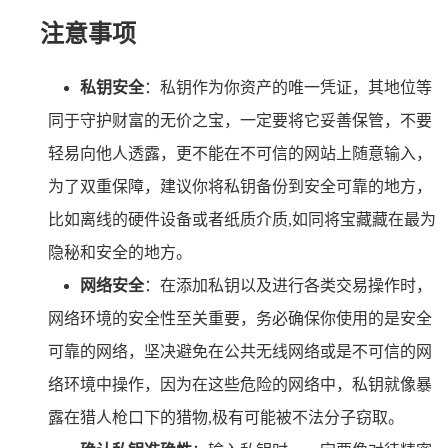
注意事项
私钥安全
：私钥作为你资产的唯一凭证，其地位等
同于守护财富的无价之宝，一定要将它妥善保管，不要
轻易向他人透露，更不能在不可信的网站上随意输入，
为了双重保障，建议你将私钥备份到安全可靠的地方，
比如离线的硬件设备或者纸质介质,如同将宝藏藏在最为
隐秘和安全的地方。
网络安全
：在添加私钥以及进行各类交易操作时，
网络环境的安全性至关重要，务必确保你使用的是安全
可靠的网络，坚决避免在公共无线网络或是不可信的网
络环境中操作，因为在这些危险的网络中，私钥就像暴
露在猎人枪口下的猎物,极有可能被不法分子窃取。