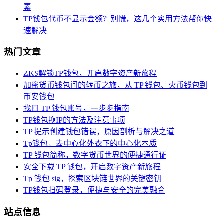
素
TP钱包代币不显示金额？别慌，这几个实用方法帮你快
速解决
热门文章
ZKS解锁TP钱包，开启数字资产新旅程
加密货币钱包间的转币之旅，从 TP 钱包、火币钱包到
币安钱包
找回 TP 钱包账号，一步步指南
TP钱包换IP的方法及注意事项
TP 提示创建钱包错误，原因剖析与解决之道
Tp钱包，去中心化外衣下的中心化本质
TP 钱包简称，数字货币世界的便捷通行证
安全下载 TP 钱包，开启数字资产新旅程
Tp 钱包 sig，探索区块链世界的关键密钥
TP钱包扫码登录，便捷与安全的完美融合
站点信息