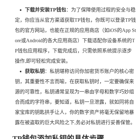
下载并安装TP钱包
：为了保障使用过程的安全与稳
定，你应当从官方渠道获取TP钱包，你既可以登录TP钱
包的官方网站，也能在正规的应用商店（如iOS的App St
ore或Android的各大应用商店）下载适配你设备系统的T
P钱包应用程序，下载完成后，只需依照系统提示逐步
操作,即可轻松完成安装。
获取私钥
：私钥堪称访问你加密货币账户的核心密
钥，其重要性不言而喻，在获取私钥时，一定要确保来
源的可靠性，私钥通常呈现为一串由字母和数字巧妙组
合而成的字符串，要知道，私钥一旦泄露，就如同将自
家宝库的钥匙拱手让人，你的数字资产将毫无保留地暴
露在被盗取的巨大风险之下,务必对私钥进行妥善保管。
TP钱包添加私钥的具体步骤