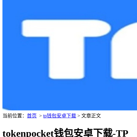
当前位置：
首页
>
tp钱包安卓下载
> 文章正文
tokenpocket钱包安卓下载-TP