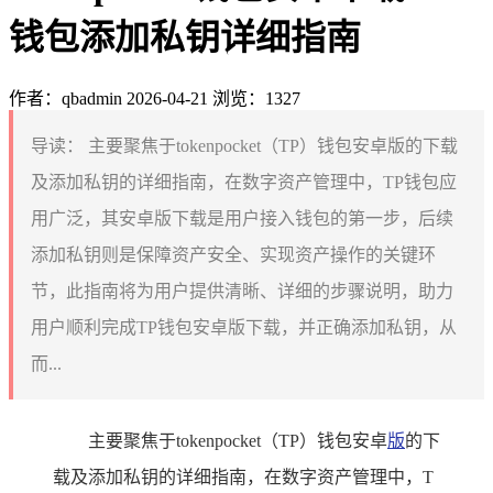
钱包添加私钥详细指南
作者：qbadmin
2026-04-21
浏览：1327
导读：
主要聚焦于tokenpocket（TP）钱包安卓版的下载
及添加私钥的详细指南，在数字资产管理中，TP钱包应
用广泛，其安卓版下载是用户接入钱包的第一步，后续
添加私钥则是保障资产安全、实现资产操作的关键环
节，此指南将为用户提供清晰、详细的步骤说明，助力
用户顺利完成TP钱包安卓版下载，并正确添加私钥，从
而...
主要聚焦于tokenpocket（TP）钱包安卓
版
的下
载及添加私钥的详细指南，在数字资产管理中，T