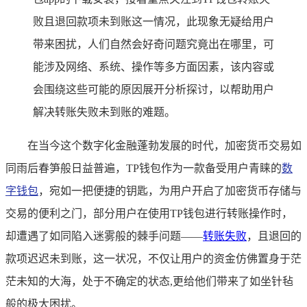
败且退回款项未到账这一情况，此现象无疑给用户
带来困扰，人们自然会好奇问题究竟出在哪里，可
能涉及网络、系统、操作等多方面因素，该内容或
会围绕这些可能的原因展开分析探讨，以帮助用户
解决转账失败未到账的难题。
在当今这个数字化金融蓬勃发展的时代，加密货币交易如
同雨后春笋般日益普遍，TP钱包作为一款备受用户青睐的
数
字钱包
，宛如一把便捷的钥匙，为用户开启了加密货币存储与
交易的便利之门，部分用户在使用TP钱包进行转账操作时，
却遭遇了如同陷入迷雾般的棘手问题——
转账失败
，且退回的
款项迟迟未到账，这一状况，不仅让用户的资金仿佛置身于茫
茫未知的大海，处于不确定的状态,更给他们带来了如坐针毡
般的极大困扰。