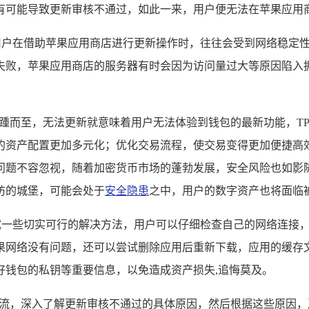
可能导致更新审核不通过，如此一来，用户便无法在苹果应用商店获
外用户在借助苹果应用商店进行更新操作时，往往会受到网络稳定
失败，苹果应用商店的服务器有时会因为访问量过大等原因陷入
接踵而至，无法更新就意味着用户无法体验到钱包的最新功能，T
的资产配置更加多元化；优化交易流程，使交易变得更加便捷高
题不容忽视，随着加密货币市场的蓬勃发展，安全风险也如影随
防的城堡，可能会处于
安全隐患
之中，用户的数字资产也将面临
试一些切实可行的解决方法，用户可以仔细检查自己的网络连接，确
果网络没有问题，还可以尝试删除应用后重新下载，应用的缓存文
好钱包的私钥等重要信息，以免造成资产损失,追悔莫及。
交流，深入了解更新审核不通过的具体原因，然后根据这些原因