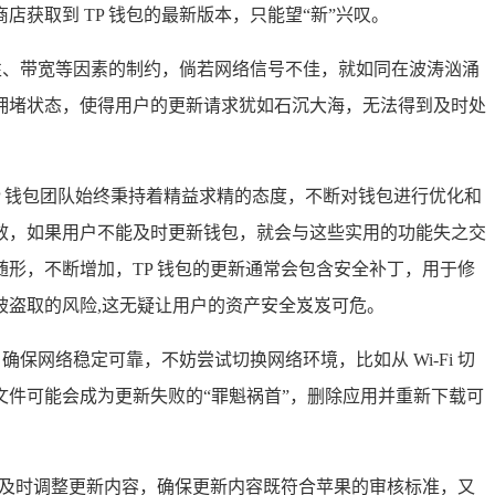
取到 TP 钱包的最新版本，只能望“新”兴叹。
性、带宽等因素的制约，倘若网络信号不佳，就如同在波涛汹涌
拥堵状态，使得用户的更新请求犹如石沉大海，无法得到及时处
P 钱包团队始终秉持着精益求精的态度，不断对钱包进行优化和
效，如果用户不能及时更新钱包，就会与这些实用的功能失之交
形，不断增加，TP 钱包的更新通常会包含安全补丁，用于修
被盗取的风险,这无疑让用户的资产安全岌岌可危。
保网络稳定可靠，不妨尝试切换网络环境，比如从 Wi-Fi 切
件可能会成为更新失败的“罪魁祸首”，删除应用并重新下载可
，及时调整更新内容，确保更新内容既符合苹果的审核标准，又