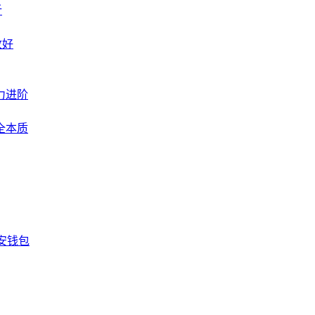
析
收好
力进阶
全本质
安钱包