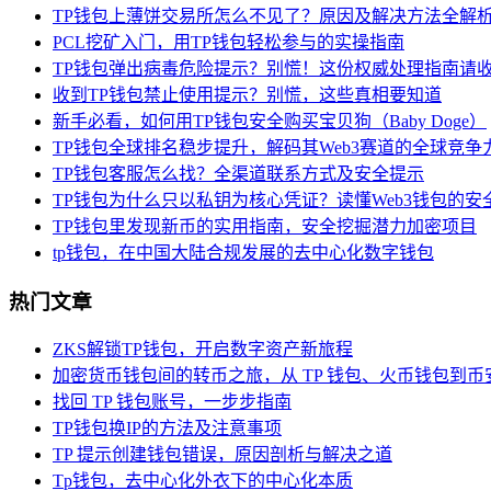
TP钱包上薄饼交易所怎么不见了？原因及解决方法全解
PCL挖矿入门，用TP钱包轻松参与的实操指南
TP钱包弹出病毒危险提示？别慌！这份权威处理指南请
收到TP钱包禁止使用提示？别慌，这些真相要知道
新手必看，如何用TP钱包安全购买宝贝狗（Baby Doge）
TP钱包全球排名稳步提升，解码其Web3赛道的全球竞争
TP钱包客服怎么找？全渠道联系方式及安全提示
TP钱包为什么只以私钥为核心凭证？读懂Web3钱包的安
TP钱包里发现新币的实用指南，安全挖掘潜力加密项目
tp钱包，在中国大陆合规发展的去中心化数字钱包
热门文章
ZKS解锁TP钱包，开启数字资产新旅程
加密货币钱包间的转币之旅，从 TP 钱包、火币钱包到币
找回 TP 钱包账号，一步步指南
TP钱包换IP的方法及注意事项
TP 提示创建钱包错误，原因剖析与解决之道
Tp钱包，去中心化外衣下的中心化本质