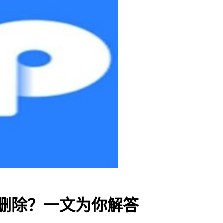
否删除？一文为你解答