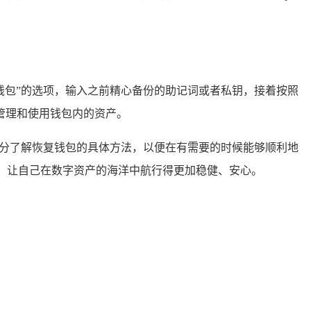
入钱包”的选项，输入之前精心备份的助记词或者私钥，接着按照
管理和使用钱包内的资产。
充分了解恢复钱包的具体方法，以便在有需要的时候能够顺利地
，让自己在数字资产的海洋中航行得更加稳健、安心。