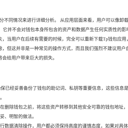
要分不同情况来进行详细分析。 从应用层面来看，用户可以像卸
除，它并不会对钱包本身所包含的资产和数据产生任何实质性的影
，当用户在后续有需要的时候，完全可以重新下载Tp钱包应用
除，但这并非是一种常见的操作方式，而且我们强烈不建议用户
将会给用户带来巨大的损失。
确保已经妥善备份了钱包的助记词、私钥等重要信息，这些信息
。
在删除钱包之前，将这些资产转移到其他安全可靠的钱包地址，
妥、明智的做法。
行数据清除操作，用户都必须保持高度的谨慎态度，如果对具体