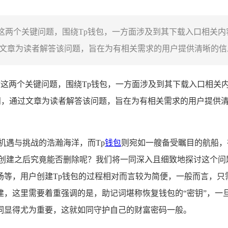
删除”这两个关键问题，围绕Tp钱包，一方面涉及到其下载入口相
文章为读者解答该问题，旨在为有相关需求的用户提供清晰的信息，
除”这两个关键问题，围绕Tp钱包，一方面涉及到其下载入口相
问，通过文章为读者解答该问题，旨在为有相关需求的用户提供清
机遇与挑战的浩瀚海洋，而Tp
钱包
则宛如一艘备受瞩目的航船，
建之后究竟能否删除呢？我们将一同深入且细致地探讨这个问题。 T
场等，用户创建Tp钱包的过程相对而言较为简便，一般而言，只
建，这里需要着重强调的是，助记词堪称恢复钱包的“密钥”，一
词显得尤为重要，这就如同守护自己的财富密码一般。