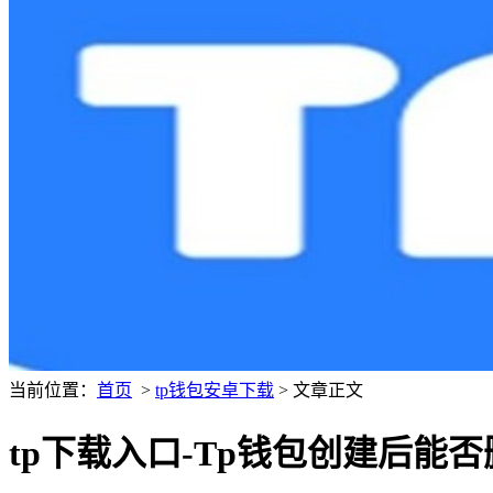
当前位置：
首页
>
tp钱包安卓下载
> 文章正文
tp下载入口-Tp钱包创建后能