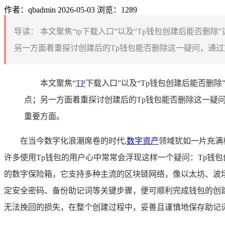
作者：qbadmin
2026-05-03
浏览：1289
导读：
本文聚焦“tp下载入口”以及“Tp钱包创建后能否
另一方面着重探讨创建后的Tp钱包能否删除这一疑问，通过
本文聚焦“
TP
下载入口”以及“Tp钱包创建后能否删
点；另一方面着重探讨创建后的Tp钱包能否删除这一疑
重要方面。
在当今数字化浪潮席卷的时代,
数字资产
领域犹如一片充满
许多使用Tp钱包的用户心中常常会浮现这样一个疑问：Tp钱包创
的数字保险箱，它支持多种主流的区块链网络，像以太坊、波
定安全密码、备份助记词等关键步骤，便可顺利完成钱包的创
无法挽回的损失，在整个创建过程中，妥善且谨慎地保存助记