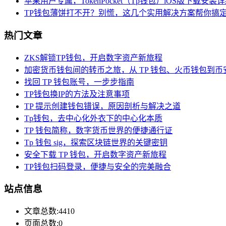
苹果用户专属，TokenPocket（Tp钱包）iOS版下载安装
TP钱包薄饼打不开？别慌，这几个实用解决方案帮你搞
热门文章
ZKS解锁TP钱包，开启数字资产新旅程
加密货币钱包间的转币之旅，从 TP 钱包、火币钱包到币
找回 TP 钱包账号，一步步指南
TP钱包换IP的方法及注意事项
TP 提示创建钱包错误，原因剖析与解决之道
Tp钱包，去中心化外衣下的中心化本质
TP 钱包简称，数字货币世界的便捷通行证
Tp 钱包 sig，探索区块链世界的关键密钥
安全下载 TP 钱包，开启数字资产新旅程
TP钱包扫码登录，便捷与安全的完美融合
站点信息
文章总数:4410
页面总数:0