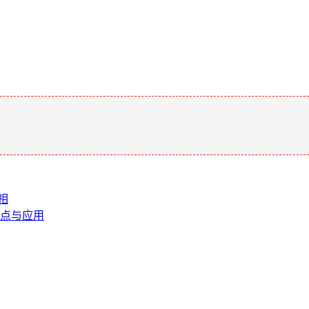
。
相
特点与应用