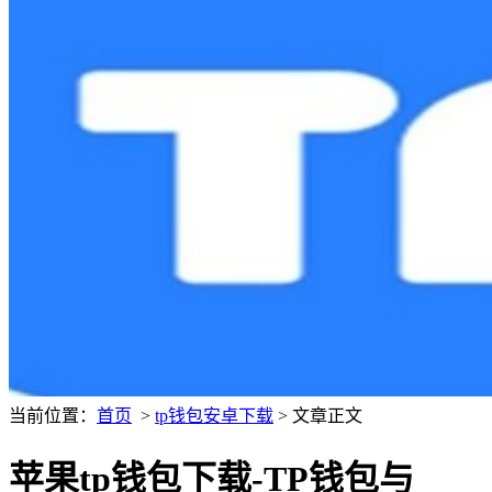
当前位置：
首页
>
tp钱包安卓下载
> 文章正文
苹果tp钱包下载-TP钱包与