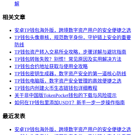
解
相关文章
安卓TP钱包海外版，跨境数字资产用户的安全便捷之选
TP钱包头像审核，规范数字身份，守护链上安全的重要
防线
TP钱包资产转入交易所全攻略，步骤详解与避坑指南
TP钱包转账失败？别慌！常见原因及实用解决方法
TP钱包合约地址获取与使用全攻略
TP钱包密钥生成器，数字资产安全的第一道核心防线
TP钱包电脑版，数字资产安全管理的高效便捷之选
TP钱包内创建火币生态链钱包详细教程
关于非中国版TokenPocket钱包的下载与风险提示
如何在TP钱包里添加USDT？新手一步一步操作指南
最近发表
安卓TP钱包海外版，跨境数字资产用户的安全便捷之选