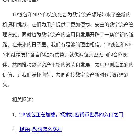
TP钱包和NBN的完美结合为数字资产领域带来了全新的
机遇和挑战，它们为用户提供了更加便捷、安全的数字资产管
理方式，同时也为数字资产的应用和发展开辟了一条崭新的道
路，在未来的日子里，我们有足够的理由相信，TP钱包和NB
N将继续发挥各自的独特优势，就像两位亲密无间的合作伙
伴，共同推动数字资产市场的繁荣和发展，为用户创造更多的
价值，让我们满怀期待，共同迎接数字资产新时代的辉煌到
来。
相关阅读：
1、
TP 钱包正在加载，探索加密货币世界的入口之门
2、
现在tp钱包怎么交易