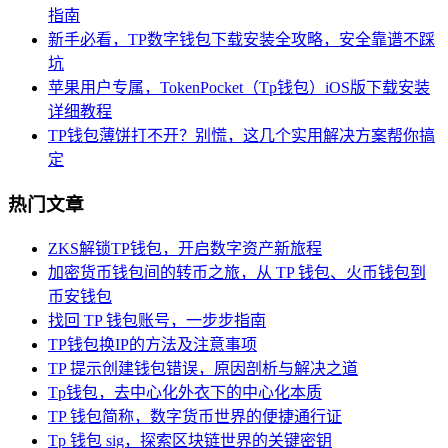
指南
新手必看，TP数字钱包下载安装全攻略，安全靠谱不踩
坑
苹果用户专属，TokenPocket（Tp钱包）iOS版下载安装
详细教程
TP钱包薄饼打不开？别慌，这几个实用解决方案帮你搞
定
热门文章
ZKS解锁TP钱包，开启数字资产新旅程
加密货币钱包间的转币之旅，从 TP 钱包、火币钱包到
币安钱包
找回 TP 钱包账号，一步步指南
TP钱包换IP的方法及注意事项
TP 提示创建钱包错误，原因剖析与解决之道
Tp钱包，去中心化外衣下的中心化本质
TP 钱包简称，数字货币世界的便捷通行证
Tp 钱包 sig，探索区块链世界的关键密钥