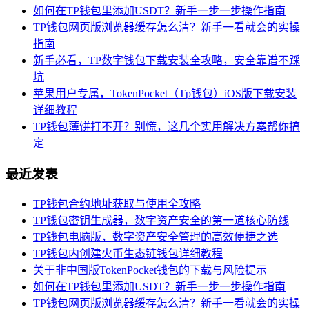
如何在TP钱包里添加USDT？新手一步一步操作指南
TP钱包网页版浏览器缓存怎么清？新手一看就会的实操
指南
新手必看，TP数字钱包下载安装全攻略，安全靠谱不踩
坑
苹果用户专属，TokenPocket（Tp钱包）iOS版下载安装
详细教程
TP钱包薄饼打不开？别慌，这几个实用解决方案帮你搞
定
最近发表
TP钱包合约地址获取与使用全攻略
TP钱包密钥生成器，数字资产安全的第一道核心防线
TP钱包电脑版，数字资产安全管理的高效便捷之选
TP钱包内创建火币生态链钱包详细教程
关于非中国版TokenPocket钱包的下载与风险提示
如何在TP钱包里添加USDT？新手一步一步操作指南
TP钱包网页版浏览器缓存怎么清？新手一看就会的实操