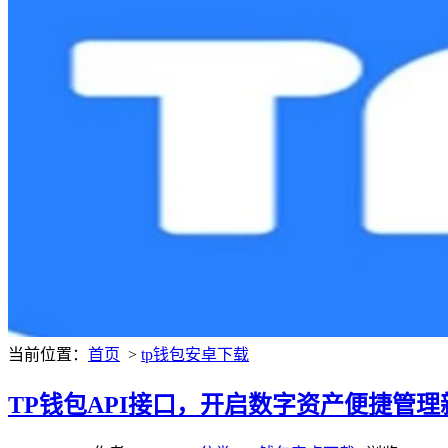
当前位置：
首页
>
tp钱包安卓下载
TP钱包API接口，开启数字资产便捷管理