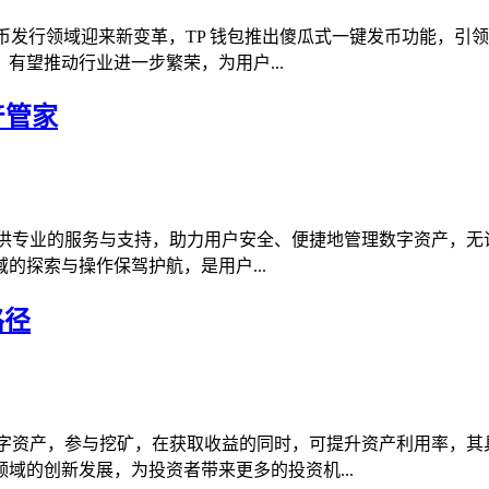
货币发行领域迎来新变革，TP 钱包推出傻瓜式一键发币功能，
有望推动行业进一步繁荣，为用户...
产管家
为用户提供专业的服务与支持，助力用户安全、便捷地管理数字资产
的探索与操作保驾护航，是用户...
路径
数字资产，参与挖矿，在获取收益的同时，可提升资产利用率，其
域的创新发展，为投资者带来更多的投资机...