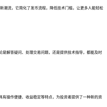
引领新潮流，它简化了发币流程，降低技术门槛，让更多人能轻松
，无论是解答疑问、处理交易问题，还是提供技术指导，都能及时
具有操作便捷、收益稳定等特点，为投资者提供了一种新的资