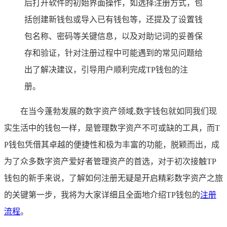
后打开软件的初始界面操作，如选择注册方式，包
括创建新钱包或导入已有钱包等，还提及了设置钱
包名称、密码等关键信息，以及对助记词的妥善保
存和验证，针对注册过程中可能遇到的常见问题给
出了解决建议，引导用户顺利完成TP钱包的注
册。
在当今蓬勃发展的数字资产领域,数字钱包就如同我们现
实生活中的钱包一样，是管理数字资产不可或缺的工具，而T
P钱包凭借其卓越的便捷性和极为丰富的功能，脱颖而出，成
为了众多数字资产爱好者管理资产的首选，对于初次接触TP
钱包的新手来说，了解如何注册无疑是开启精彩数字资产之旅
的关键第一步，我将为大家详细且全面地介绍TP钱包的
注册
流程
。