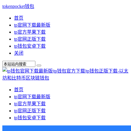
tokenpocket钱包
首页
tp官网下载最新版
tp官方苹果下载
tp官网正版下载
tp钱包安卓下载
关闭
首页
tp官网下载最新版
tp官方苹果下载
tp官网正版下载
tp钱包安卓下载