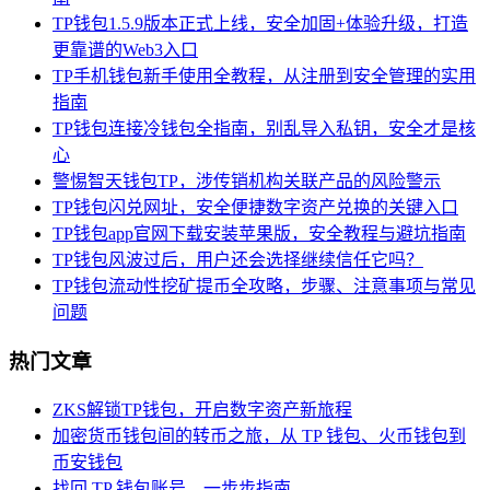
TP钱包1.5.9版本正式上线，安全加固+体验升级，打造
更靠谱的Web3入口
TP手机钱包新手使用全教程，从注册到安全管理的实用
指南
TP钱包连接冷钱包全指南，别乱导入私钥，安全才是核
心
警惕智天钱包TP，涉传销机构关联产品的风险警示
TP钱包闪兑网址，安全便捷数字资产兑换的关键入口
TP钱包app官网下载安装苹果版，安全教程与避坑指南
TP钱包风波过后，用户还会选择继续信任它吗？
TP钱包流动性挖矿提币全攻略，步骤、注意事项与常见
问题
热门文章
ZKS解锁TP钱包，开启数字资产新旅程
加密货币钱包间的转币之旅，从 TP 钱包、火币钱包到
币安钱包
找回 TP 钱包账号，一步步指南