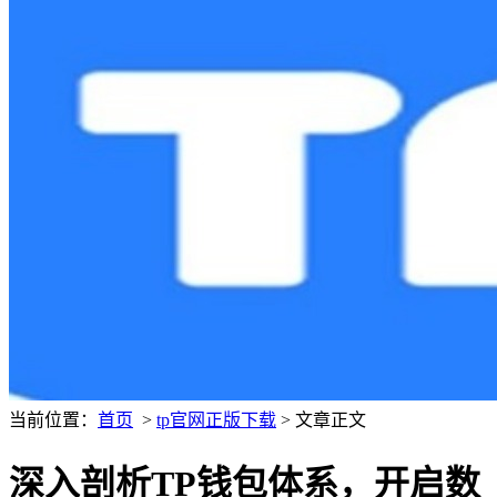
当前位置：
首页
>
tp官网正版下载
> 文章正文
深入剖析TP钱包体系，开启数