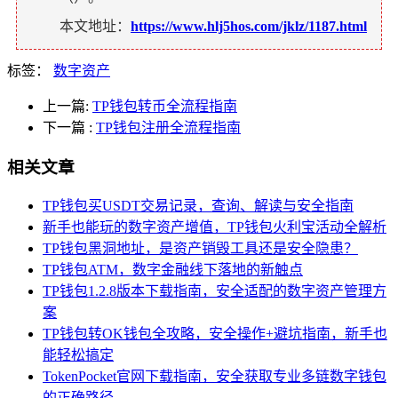
本文地址：
https://www.hlj5hos.com/jklz/1187.html
标签：
数字资产
上一篇:
TP钱包转币全流程指南
下一篇
:
TP钱包注册全流程指南
相关文章
TP钱包买USDT交易记录，查询、解读与安全指南
新手也能玩的数字资产增值，TP钱包火利宝活动全解析
TP钱包黑洞地址，是资产销毁工具还是安全隐患？
TP钱包ATM，数字金融线下落地的新触点
TP钱包1.2.8版本下载指南，安全适配的数字资产管理方
案
TP钱包转OK钱包全攻略，安全操作+避坑指南，新手也
能轻松搞定
TokenPocket官网下载指南，安全获取专业多链数字钱包
的正确路径