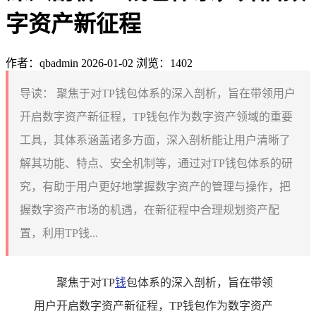
字资产新征程
作者：qbadmin
2026-01-02
浏览：1402
导读：
聚焦于对TP钱包体系的深入剖析，旨在带领用户
开启数字资产新征程，TP钱包作为数字资产领域的重要
工具，其体系涵盖诸多方面，深入剖析能让用户清晰了
解其功能、特点、安全机制等，通过对TP钱包体系的研
究，有助于用户更好地掌握数字资产的管理与操作，把
握数字资产市场的机遇，在新征程中合理规划资产配
置，利用TP钱...
聚焦于对TP
钱
包体系的深入剖析，旨在带领
用户开启数字资产新征程，TP钱包作为数字资产