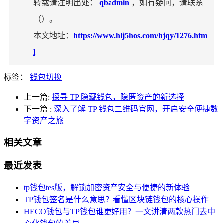
转载请注明出处：
qbadmin
，如有疑问，请联系
（
）。
本文地址：
https://www.hlj5hos.com/hjqy/1276.htm
l
标签：
钱包切换
上一篇:
探寻 TP 隐藏钱包，隐匿资产的新选择
下一篇
:
深入了解 TP 钱包二维码官网，开启安全便捷数
字资产之旅
相关文章
最近发表
tp钱包tes版，解锁加密资产安全与便捷的新体验
TP钱包签名是什么意思？看懂区块链钱包的核心操作
HECO钱包与TP钱包谁更好用？一文讲清两款热门去中