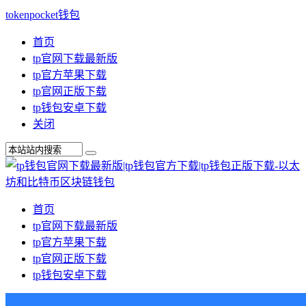
tokenpocket钱包
首页
tp官网下载最新版
tp官方苹果下载
tp官网正版下载
tp钱包安卓下载
关闭
首页
tp官网下载最新版
tp官方苹果下载
tp官网正版下载
tp钱包安卓下载