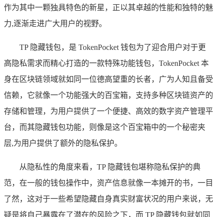
作为其中一颗独具特色的新星，正以其卓越的性能和独特的魅
力,逐渐走进广大用户的视野。
TP 隐藏钱包，是 TokenPocket 钱包为了迎合用户对于更
高隐私需求而精心打造的一款特殊功能钱包，TokenPocket 本
身在区块链领域就如同一位德高望重的长者，广为人知且备受
信赖，它就像一个功能强大的百宝箱，支持多种区块链资产的
存储和管理，为用户提供了一个便捷、高效的数字资产管理平
台，而其隐藏钱包功能，则像是这个百宝箱中的一个秘密夹
层,为用户提供了额外的隐私保护。
从隐私性的角度来看，TP 隐藏钱包堪称隐私保护的典
范，在一般的钱包操作中，资产信息就像一本摊开的书，一目
了然，这对于一些希望隐藏自身真实财富状况的用户来说，无
疑是将自己暴露在了潜在的风险之下，而 TP 隐藏钱包就如同