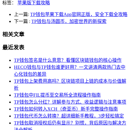
标签：
苹果版下载攻略
上一篇:
TP钱包苹果下载App官网正版，安全下载全攻略
下一篇
:
TP钱包与汤圆币，加密世界的新探索
相关文章
最近发表
TP钱包签名是什么意思？看懂区块链钱包的核心操作
HECO钱包与TP钱包谁更好用？一文讲清两款热门去中
心化钱包的差异
TP钱包上架费用高吗？区块链项目上链的成本与价值解
析
TP钱包中FIL提币至交易所全流程操作指南
TP钱包怎么分红？详解参与方式、收益逻辑与注意事项
TP钱包如何转入XCH（奇亚币）新手完整操作指南
TP钱包代币怎么转换？超详细新手教程，3步轻松搞定
TP钱包取消授权后仍有显示？别慌，背后原因与解决方
法全解析