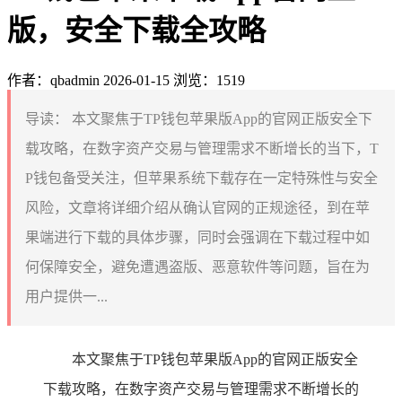
版，安全下载全攻略
作者：qbadmin
2026-01-15
浏览：1519
导读：
本文聚焦于TP钱包苹果版App的官网正版安全下
载攻略，在数字资产交易与管理需求不断增长的当下，T
P钱包备受关注，但苹果系统下载存在一定特殊性与安全
风险，文章将详细介绍从确认官网的正规途径，到在苹
果端进行下载的具体步骤，同时会强调在下载过程中如
何保障安全，避免遭遇盗版、恶意软件等问题，旨在为
用户提供一...
本文聚焦于TP钱包苹果版App的官网正版安全
下载攻略，在数字资产交易与管理需求不断增长的