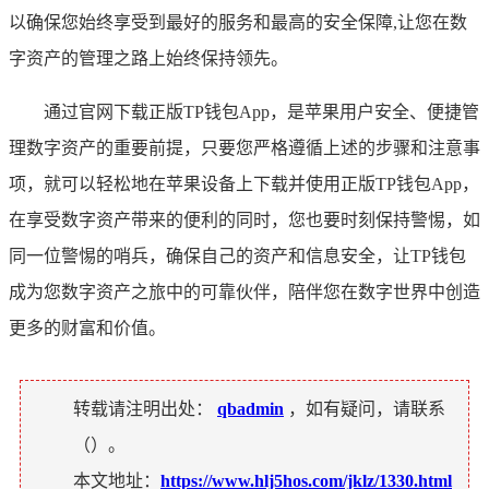
以确保您始终享受到最好的服务和最高的安全保障,让您在数
字资产的管理之路上始终保持领先。
通过官网下载正版TP钱包App，是苹果用户安全、便捷管
理数字资产的重要前提，只要您严格遵循上述的步骤和注意事
项，就可以轻松地在苹果设备上下载并使用正版TP钱包App，
在享受数字资产带来的便利的同时，您也要时刻保持警惕，如
同一位警惕的哨兵，确保自己的资产和信息安全，让TP钱包
成为您数字资产之旅中的可靠伙伴，陪伴您在数字世界中创造
更多的财富和价值。
转载请注明出处：
qbadmin
，如有疑问，请联系
（
）。
本文地址：
https://www.hlj5hos.com/jklz/1330.html