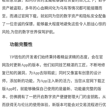
被恶意泄露，如同珍贵的宝藏被暴露在贪婪的目光之下；数字
资产被盗取，多年的心血瞬间化为乌有等情况都可能接踵而
至，而通过官网下载，就如同为您的数字资产和隐私安全配备
了一位忠诚的保镖，能够最大程度地避免这些令人胆战心惊的
风险,为您的数字世界保驾护航。
功能完整性
TP钱包的开发者们始终秉持着精益求精的态度，会在官
网及时更新App的版本，他们如同技艺精湛的工匠，不断地修
复已知的漏洞，为App去除瑕疵；同时又像富有创意的设计
师，添加新的功能，为App注入新的活力，当您从官网下载正
版App时，就能够确保自己使用的是最新、功能最完整的版
本，仿佛拥有了一把开启数字资产便捷管理大门的金钥匙，从
而获得无与伦比的使用体验，新版本可能会对交易流程进行优