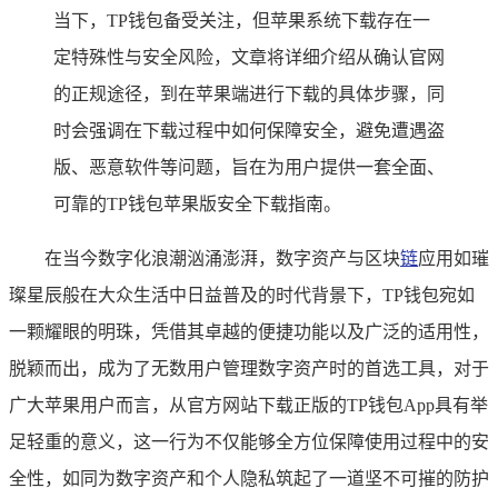
当下，TP钱包备受关注，但苹果系统下载存在一
定特殊性与安全风险，文章将详细介绍从确认官网
的正规途径，到在苹果端进行下载的具体步骤，同
时会强调在下载过程中如何保障安全，避免遭遇盗
版、恶意软件等问题，旨在为用户提供一套全面、
可靠的TP钱包苹果版安全下载指南。
在当今数字化浪潮汹涌澎湃，数字资产与区块
链
应用如璀
璨星辰般在大众生活中日益普及的时代背景下，TP钱包宛如
一颗耀眼的明珠，凭借其卓越的便捷功能以及广泛的适用性，
脱颖而出，成为了无数用户管理数字资产时的首选工具，对于
广大苹果用户而言，从官方网站下载正版的TP钱包App具有举
足轻重的意义，这一行为不仅能够全方位保障使用过程中的安
全性，如同为数字资产和个人隐私筑起了一道坚不可摧的防护