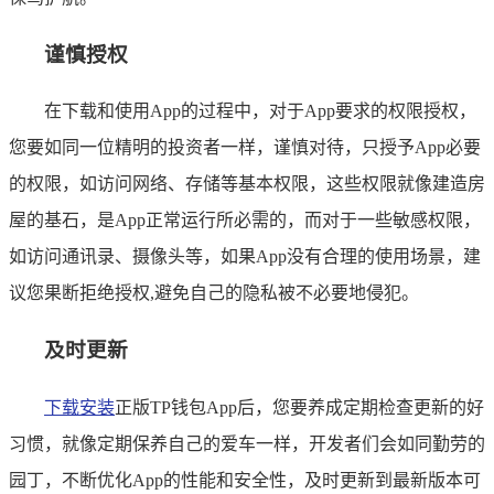
谨慎授权
在下载和使用App的过程中，对于App要求的权限授权，
您要如同一位精明的投资者一样，谨慎对待，只授予App必要
的权限，如访问网络、存储等基本权限，这些权限就像建造房
屋的基石，是App正常运行所必需的，而对于一些敏感权限，
如访问通讯录、摄像头等，如果App没有合理的使用场景，建
议您果断拒绝授权,避免自己的隐私被不必要地侵犯。
及时更新
下载安装
正版TP钱包App后，您要养成定期检查更新的好
习惯，就像定期保养自己的爱车一样，开发者们会如同勤劳的
园丁，不断优化App的性能和安全性，及时更新到最新版本可