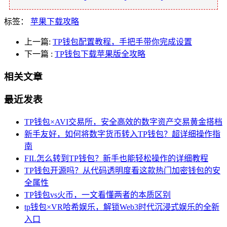
标签：
苹果下载攻略
上一篇:
TP钱包配置教程，手把手带你完成设置
下一篇
:
TP钱包下载苹果版全攻略
相关文章
最近发表
TP钱包×AVI交易所，安全高效的数字资产交易黄金搭档
新手友好，如何将数字货币转入TP钱包？超详细操作指
南
FIL怎么转到TP钱包？新手也能轻松操作的详细教程
TP钱包开源吗？从代码透明度看这款热门加密钱包的安
全属性
TP钱包vs火币，一文看懂两者的本质区别
tp钱包×VR哈希娱乐，解锁Web3时代沉浸式娱乐的全新
入口