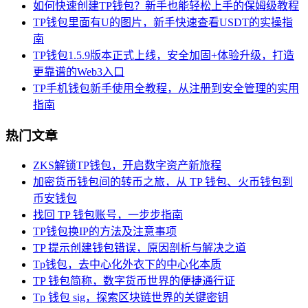
如何快速创建TP钱包？新手也能轻松上手的保姆级教程
TP钱包里面有U的图片，新手快速查看USDT的实操指
南
TP钱包1.5.9版本正式上线，安全加固+体验升级，打造
更靠谱的Web3入口
TP手机钱包新手使用全教程，从注册到安全管理的实用
指南
热门文章
ZKS解锁TP钱包，开启数字资产新旅程
加密货币钱包间的转币之旅，从 TP 钱包、火币钱包到
币安钱包
找回 TP 钱包账号，一步步指南
TP钱包换IP的方法及注意事项
TP 提示创建钱包错误，原因剖析与解决之道
Tp钱包，去中心化外衣下的中心化本质
TP 钱包简称，数字货币世界的便捷通行证
Tp 钱包 sig，探索区块链世界的关键密钥