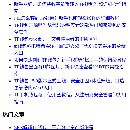
新手友好，如何将数字货币转入TP钱包？超详细操作指
南
FIL怎么转到TP钱包？新手也能轻松操作的详细教程
TP钱包开源吗？从代码透明度看这款热门加密钱包的安
全属性
TP钱包vs火币，一文看懂两者的本质区别
tp钱包×VR哈希娱乐，解锁Web3时代沉浸式娱乐的全新
入口
如何快速创建TP钱包？新手也能轻松上手的保姆级教程
TP钱包里面有U的图片，新手快速查看USDT的实操指
南
TP钱包1.5.9版本正式上线，安全加固+体验升级，打造
更靠谱的Web3入口
TP手机钱包新手使用全教程，从注册到安全管理的实用
指南
热门文章
ZKS解锁TP钱包，开启数字资产新旅程