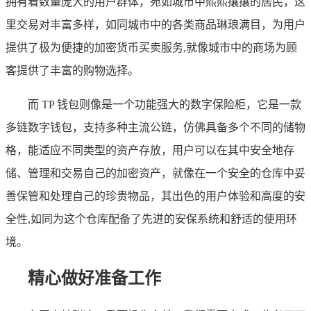
拥有着数量庞大的用户群体，宛如城市中熙熙攘攘的居民，这
里交易对丰富多样，如同城市中的各类商品琳琅满目，为用户
提供了极为便捷的加密货币买卖服务,就像城市中的商场为顾
客提供了丰富的购物选择。
而 TP 钱包则像是一个功能强大的数字保险柜，它是一款
多链数字钱包，支持多种主流公链，仿佛具备多个不同的储物
格，能适应不同类型的资产存放，用户可以在其中安全地存
储、管理和交易自己的加密资产，就像在一个安全的仓库中妥
善保管和处理自己的珍贵物品，其出色的用户体验和高度的安
全性,如同为这个仓库配备了先进的安保系统和舒适的使用环
境。
精心做好准备工作