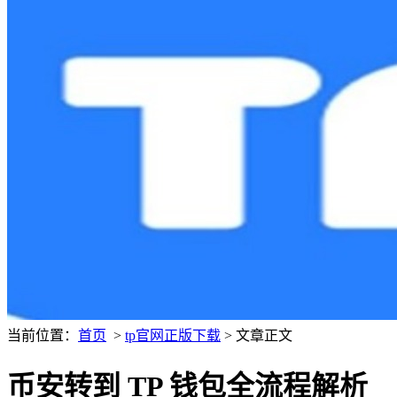
当前位置：
首页
>
tp官网正版下载
> 文章正文
币安转到 TP 钱包全流程解析