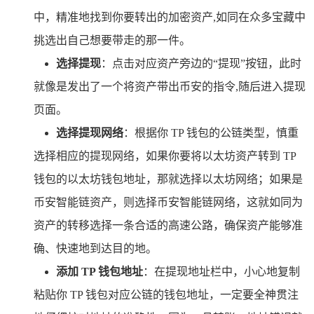
中，精准地找到你要转出的加密资产,如同在众多宝藏中
挑选出自己想要带走的那一件。
选择提现
：点击对应资产旁边的“提现”按钮，此时
就像是发出了一个将资产带出币安的指令,随后进入提现
页面。
选择提现网络
：根据你 TP 钱包的公链类型，慎重
选择相应的提现网络，如果你要将以太坊资产转到 TP
钱包的以太坊钱包地址，那就选择以太坊网络；如果是
币安智能链资产，则选择币安智能链网络，这就如同为
资产的转移选择一条合适的高速公路，确保资产能够准
确、快速地到达目的地。
添加 TP 钱包地址
：在提现地址栏中，小心地复制
粘贴你 TP 钱包对应公链的钱包地址，一定要全神贯注