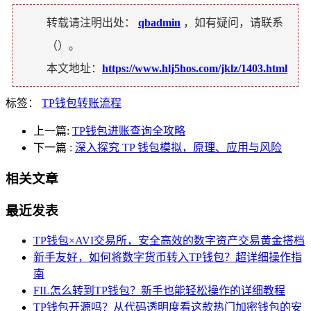
转载请注明出处：
qbadmin
，如有疑问，请联系
（
）。
本文地址：
https://www.hlj5hos.com/jklz/1403.html
标签：
TP钱包转账流程
上一篇:
TP钱包进账查询全攻略
下一篇
:
深入探究 TP 钱包模拟，原理、应用与风险
相关文章
最近发表
TP钱包×AVI交易所，安全高效的数字资产交易黄金搭档
新手友好，如何将数字货币转入TP钱包？超详细操作指
南
FIL怎么转到TP钱包？新手也能轻松操作的详细教程
TP钱包开源吗？从代码透明度看这款热门加密钱包的安