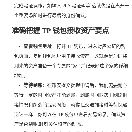
完成验证操作，如输入 2FA 验证码等,这就像是在离开一
个重要场所时进行最后的身份确认。
准确把握 TP 钱包接收资产要点
查看钱包地址
：打开 TP 钱包，进入对应公链的钱
包页面，复制钱包地址用于接收资产，这就像是为即将
到来的资产准备一个专属的“家”,并记录好这个家的详细
地址。
等待到账
：在币安提交提现申请后，我们需要耐心
等待一定的时间资产才能到账，到账时间取决于网络拥
堵情况和所选的提现网络，就像在交通拥堵时等待快递
送达一样，你可以在 TP 钱包中查看交易记录，确认资
产是否到账,时刻关注资产的动态。