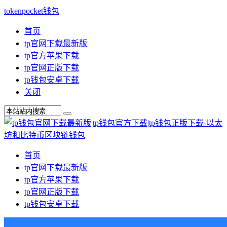
tokenpocket钱包
首页
tp官网下载最新版
tp官方苹果下载
tp官网正版下载
tp钱包安卓下载
关闭
首页
tp官网下载最新版
tp官方苹果下载
tp官网正版下载
tp钱包安卓下载