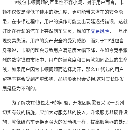
TP钱包卡顿问题的严重性不容小觑，对于用户而言，卡
顿不仅仅是降低了使用的舒适度，更可能带来潜在的安全隐
患，在卡顿过程中，用户的操作可能会出现延迟或错误，这就
好比在行驶的汽车上突然刹车失灵，增加了
交易风险
，一旦出
现交易失误，用户的资产安全将受到威胁，而对于TP钱包自
身来说，卡顿问题会导致用户满意度大幅下降，在如今竞争激
烈的数字钱包市场中，用户的满意度和口碑就如同企业的生命
线，如果用户因为卡顿问题而选择离开，那么TP钱包的用户
留存率将会受到严重影响，品牌形象也会受损,这对其长期发
展是极为不利的。
为了解决TP钱包太卡的问题，开发团队需要采取一系列
切实有效的措施，应加大对服务器的投入，升级服务器硬件设
施，就像给汽车更换更强大的发动机一样，提高服务器的处理