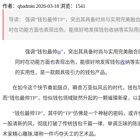
作者：qbadmin
2026-03-18
浏览：1541
导读：
强调“钱包最帅TP”，突出其具备时尚与实用完美
时在功能方面也表现出色，能很好地发挥钱包收纳等实际用途
强调“钱包最帅
tp
”，突出其具备时尚与实用完美融
同时在功能方面也表现出色，能很好地发挥钱包
收
纳等实
的实用性，是一款颇具吸引力的钱包产品。
在如今这个快节奏如鼓点、瞬息万变似风云的时代，钱包
而“钱包最帅TP”，恰似钱包领域陡然升起的一颗璀璨新星，
“钱包最帅TP”，其中的“TP”仿佛是一个神秘的密码
一股清新的风，彻底打破了传统钱包千篇一律、单调乏味的陈
术家精心雕琢,堪称一件巧夺天工的艺术品。