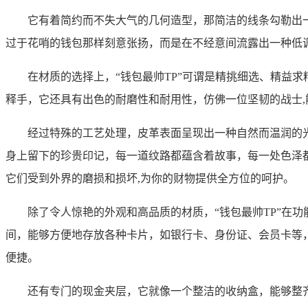
它有着简约而不失大气的几何造型，那简洁的线条勾勒出
过于花哨的钱包那样刻意张扬，而是在不经意间流露出一种低
在材质的选择上，“钱包最帅TP”可谓是精挑细选、精益
释手，它还具有出色的耐磨性和耐用性，仿佛一位坚韧的战士
经过特殊的工艺处理，皮革表面呈现出一种自然而温润的
身上留下的珍贵印记，每一道纹路都蕴含着故事，每一处色泽
它们受到外界的磨损和损坏,为你的财物提供全方位的呵护。
除了令人惊艳的外观和高品质的材质，“钱包最帅TP”在
间，能够方便地存放各种卡片，如银行卡、身份证、会员卡等
便捷。
还有专门的现金夹层，它就像一个整洁的收纳盒，能够整