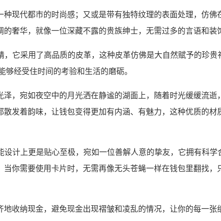
一种现代都市的时尚感；又或是带有独特纹理的表面处理，仿佛
调的奢华，就像一位深藏不露的贵族绅士，无需过多的言语和装饰
求精，它采用了高品质的皮革，这种皮革仿佛是大自然赋予的珍
,能够经受住时间的考验和生活的磨砺。
光泽，宛如夜空中的月光洒在静谧的湖面上，随着时光缓缓流逝
都散发着韵味，让钱包变得更加有内涵、有魅力，这种优质的材
功能设计上更是贴心至极，宛如一位善解人意的挚友，它拥有科
，当你需要使用卡片时，无需再像无头苍蝇一样在钱包里翻找，只
齐地收纳现金，避免现金出现褶皱和凌乱的情况，让你的每一张