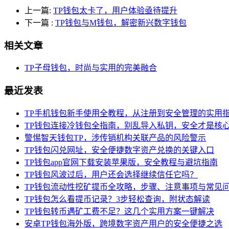
上一篇:
TP钱包太卡了，用户体验亟待提升
下一篇
:
TP钱包与M钱包，解密新兴数字钱包
相关文章
TP子母钱包，时尚与实用的完美融合
最近发表
TP手机钱包新手使用全教程，从注册到安全管理的实用
TP钱包连接冷钱包全指南，别乱导入私钥，安全才是核
警惕智天钱包TP，涉传销机构关联产品的风险警示
TP钱包闪兑网址，安全便捷数字资产兑换的关键入口
TP钱包app官网下载安装苹果版，安全教程与避坑指南
TP钱包风波过后，用户还会选择继续信任它吗？
TP钱包流动性挖矿提币全攻略，步骤、注意事项与常见
TP钱包怎么看提币记录？3步轻松查询，附状态解读
TP钱包转币遇矿工费不足？这几个实用方案一键解决
安卓TP钱包海外版，跨境数字资产用户的安全便捷之选