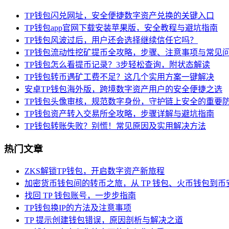
TP钱包闪兑网址，安全便捷数字资产兑换的关键入口
TP钱包app官网下载安装苹果版，安全教程与避坑指南
TP钱包风波过后，用户还会选择继续信任它吗？
TP钱包流动性挖矿提币全攻略，步骤、注意事项与常见
TP钱包怎么看提币记录？3步轻松查询，附状态解读
TP钱包转币遇矿工费不足？这几个实用方案一键解决
安卓TP钱包海外版，跨境数字资产用户的安全便捷之选
TP钱包头像审核，规范数字身份，守护链上安全的重要
TP钱包资产转入交易所全攻略，步骤详解与避坑指南
TP钱包转账失败？别慌！常见原因及实用解决方法
热门文章
ZKS解锁TP钱包，开启数字资产新旅程
加密货币钱包间的转币之旅，从 TP 钱包、火币钱包到币
找回 TP 钱包账号，一步步指南
TP钱包换IP的方法及注意事项
TP 提示创建钱包错误，原因剖析与解决之道