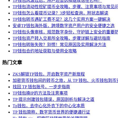
TP钱包风波过后，用户还会选择继续信任它吗？
TP钱包流动性挖矿提币全攻略，步骤、注意事项与常见
TP钱包怎么看提币记录？3步轻松查询，附状态解读
TP钱包转币遇矿工费不足？这几个实用方案一键解决
安卓TP钱包海外版，跨境数字资产用户的安全便捷之选
TP钱包头像审核，规范数字身份，守护链上安全的重要
TP钱包资产转入交易所全攻略，步骤详解与避坑指南
TP钱包转账失败？别慌！常见原因及实用解决方法
TP钱包合约地址获取与使用全攻略
热门文章
ZKS解锁TP钱包，开启数字资产新旅程
加密货币钱包间的转币之旅，从 TP 钱包、火币钱包到币
找回 TP 钱包账号，一步步指南
TP钱包换IP的方法及注意事项
TP 提示创建钱包错误，原因剖析与解决之道
Tp钱包，去中心化外衣下的中心化本质
TP 钱包简称，数字货币世界的便捷通行证