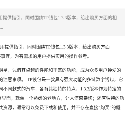
应用提供指引，同时围绕TP钱包1.3.3版本，给出购买方面的相
.
应用提供指引，同时围绕TP钱包1.3.3版本，给出购买方面
购买事宜，为有需求的用户提供实用的操作参考。
明星，凭借其卓越的性能和丰富的功能，成为众多用户钟爱的
的注意事项。 TP钱包是一款具有强大功能的多链数字钱包，它
同款式的汽车，各有其独特的特点，1.3.3版本作为特定的
互界面，就像一个熟悉的老地方，让人倍感亲切；还有独特的功
共资源，通常可以免费下载和使用，并不存在直接“购买”的概