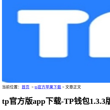
当前位置：
首页
>
tp官方苹果下载
> 文章正文
tp官方版app下载-TP钱包1.3