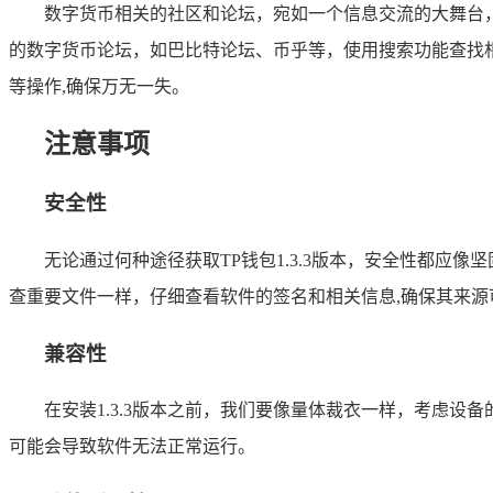
数字货币相关的社区和论坛，宛如一个信息交流的大舞台，
的数字货币论坛，如巴比特论坛、币乎等，使用搜索功能查找
等操作,确保万无一失。
注意事项
安全性
无论通过何种途径获取TP钱包1.3.3版本，安全性都
查重要文件一样，仔细查看软件的签名和相关信息,确保其来源
兼容性
在安装1.3.3版本之前，我们要像量体裁衣一样，考虑
可能会导致软件无法正常运行。