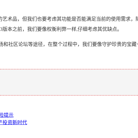
珍贵的艺术品，但我们也要考虑其功能是否能满足当前的使用需求，
.3版本之前，我们要像权衡利弊一样,仔细考虑其优缺点。
应用市场和社区论坛等途径，在整个过程中，我们要像守护珍贵的宝
。
风险提示
资产投资新时代