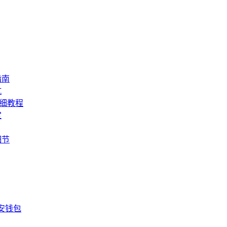
指南
坑
详细教程
定
细节
安钱包