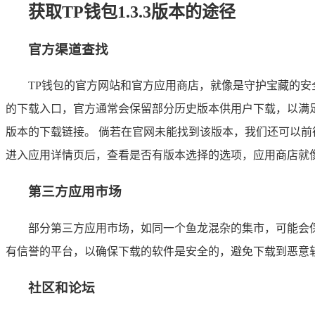
获取TP钱包1.3.3版本的途径
官方渠道查找
TP钱包的官方网站和官方应用商店，就像是守护宝藏的安
的下载入口，官方通常会保留部分历史版本供用户下载，以满
版本的下载链接。 倘若在官网未能找到该版本，我们还可以前往
进入应用详情页后，查看是否有版本选择的选项，应用商店就像
第三方应用市场
部分第三方应用市场，如同一个鱼龙混杂的集市，可能会
有信誉的平台，以确保下载的软件是安全的，避免下载到恶意软件
社区和论坛