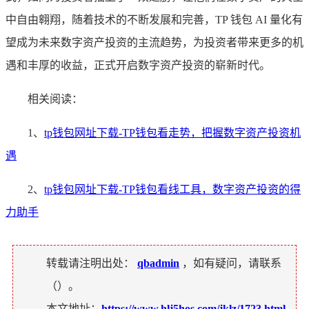
中自由翱翔，随着技术的不断发展和完善，TP 钱包 AI 量化有
望成为未来数字资产投资的主流趋势，为投资者带来更多的机
遇和丰厚的收益，正式开启数字资产投资的崭新时代。
相关阅读：
1、
tp钱包网址下载-TP钱包看走势，把握数字资产投资机
遇
2、
tp钱包网址下载-TP钱包看线工具，数字资产投资的得
力助手
转载请注明出处：
qbadmin
，如有疑问，请联系
（
）。
本文地址：
https://www.hlj5hos.com/jklz/1723.html