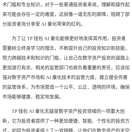
术门槛和专业知识，对于一些普通投资者来说，理解和操作起
来可能会存在一定的难度，这就像一道无形的屏障，阻碍了部
分投资者充分享受 AI 量化带来的红利。
为了让 TP 钱包 AI 量化能够更好地发挥其作用，投资者
需要树立终身学习的理念，不断提升自己的投资知识和技能，
努力跨越技术和知识的门槛，让自己在数字资产投资的道路上
更加游刃有余，相关的监管部门也肩负着重要的责任，应该加
强对数字资产市场和 AI 量化技术的监管力度，建立健全完善
的监管体系，为市场营造一个公平、公正、透明的环境，确保
市场能够健康、稳定地发展。
TP 钱包 AI 量化无疑是数字资产投资领域的一项重大创
新，它为投资者提供了一种更加便捷、智能、个性化的投资方
式，如同为投资者插上了一双翅膀，让他们在数字资产的天空