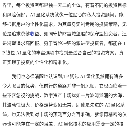
界里，每个投资者都是独一无二的个体，有着不同的投资目标
和风险偏好，AI 量化系统就像一位贴心的私人投资顾问，能
够根据用户的个性化需求，为其量身定制专属的投资策略，无
论是追求稳健
收
益、如同守护财富城堡般的保守型投资者，还
是渴望追求高回报、勇于冒险冲锋的激进型投资者，都能在 T
P 钱包 AI 量化的丰富选项中找到最适合自己的投资方案，真
正实现了投资的个性化和精准化。
我们也必须清醒地认识到,TP 钱包 AI 量化虽然拥有诸多
令人瞩目的优势，但前行的道路并非一帆风顺，它也面临着一
些不容忽视的挑战，数字资产市场犹如一片波涛汹涌的大海，
其波动性极大，价格走势变幻无常，即使是先进的 AI 量化系
统，也无法做到对市场的预测百分之百准确，就像再精密的仪
器也可能存在一定的误差，AI 量化技术的应用需要一定的技