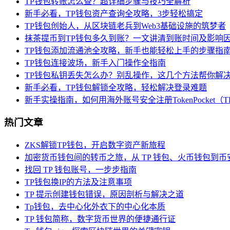
TP钱包转账怎么查？超详细步骤与技巧全解析
新手必看，TP钱包资产查询全攻略，3步轻松搞定
TP钱包创始人，从区块链老兵到Web3基础设施的筑梦者
抹茶提币到TP钱包多久到账？一文讲清到账时间及影响
TP钱包添加流通池全攻略，新手也能轻松上手的步骤指
TP钱包连接波场，新手入门操作全指南
TP钱包私钥丢失怎么办？别乱操作，这几个方法帮你解
新手必看，TP钱包解锁全攻略，轻松解决登录难题
新手实操指南，如何用海外账号安全注册TokenPocket（
热门文章
ZKS解锁TP钱包，开启数字资产新旅程
加密货币钱包间的转币之旅，从 TP 钱包、火币钱包到币
找回 TP 钱包账号，一步步指南
TP钱包换IP的方法及注意事项
TP 提示创建钱包错误，原因剖析与解决之道
Tp钱包，去中心化外衣下的中心化本质
TP 钱包简称，数字货币世界的便捷通行证