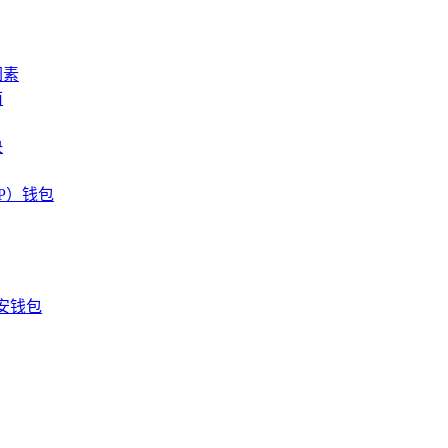
因素
南
决
TP）钱包
安钱包