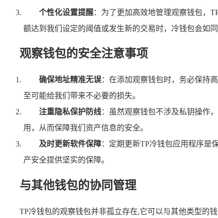
个性化设置提醒
：为了更加高效地管理观察钱包，T
额达到我们设定的阈值或发生新的交易时，冷钱包会如同
观察钱包的安全注意事项
确保地址精准无误
：在添加观察钱包时，务必保持高
至可能给我们带来不必要的损失。
注重隐私保护防线
：虽然观察钱包不涉及私钥操作，
用，从而保障我们资产信息的安全。
及时更新软件保障
：定期更新TP冷钱包应用程序是
产安全提供坚实的保障。
与其他钱包的协同管理
TP冷钱包的观察钱包并非孤立存在,它可以与其他类型的