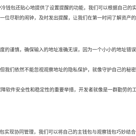
P冷钱包还贴心地提供了设置提醒的功能，我们可以根据自己的
一位尽职的闹钟，及时发出提醒，让我们在第一时间了解资产的
度的谨慎，确保输入的地址准确无误，因为一个小小的地址错误
但我们依然不能忽视观察地址的隐私保护，就像守护自己的秘密
保障软件安全性和稳定性的重要举措，开发者就像是一群勤劳的
钱包实现协同管理，我们可以将自己的主钱包与观察钱包巧妙结合