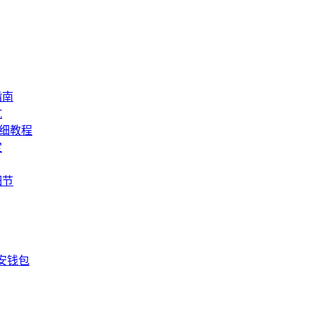
指南
坑
详细教程
定
细节
安钱包