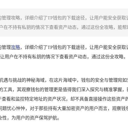
包的管理攻略，详细介绍了TP钱包的下载途径，让用户能安全获
在不持有私钥的情况下查看资产动态，通过这份全攻略，能帮助用
的管理
攻略
，详细介绍了TP钱包的下载途径，让用户能安全获取
让用户在不持有私钥的情况下查看资产动态，通过这份全攻略，
机遇与挑战的神秘海域，在这片海域中，钱包的安全与管理宛如
受青睐的工具，其观察钱包的管理更是值得我们深入探究与精准掌握
于查看和监控特定地址的资产状况，却不具备直接操作这些资产的
问题忧心忡忡，对于那些持有大量加密资产的用户而言，观察钱包
全性，为用户的资产保驾护航。