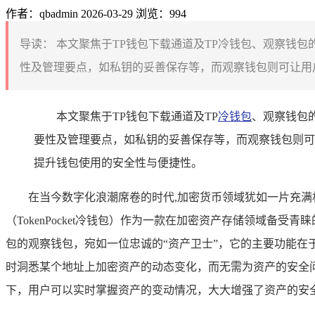
作者：qbadmin
2026-03-29
浏览：994
导读：
本文聚焦于TP钱包下载通道及TP冷钱包、观察钱
性及管理要点，如私钥的妥善保存等，而观察钱包则可让用户
本文聚焦于TP钱包下载通道及TP
冷钱包
、观察钱包
要性及管理要点，如私钥的妥善保存等，而观察钱包则可
提升钱包使用的安全性与便捷性。
在当今数字化浪潮席卷的时代,加密货币领域犹如一片充满
（TokenPocket冷钱包）作为一款在加密资产存储领域备
包的观察钱包，宛如一位忠诚的“资产卫士”，它的主要功能在
时洞悉某个地址上加密资产的动态变化，而无需为资产的安全
下，用户可以实时掌握资产的变动情况，大大增强了资产的安