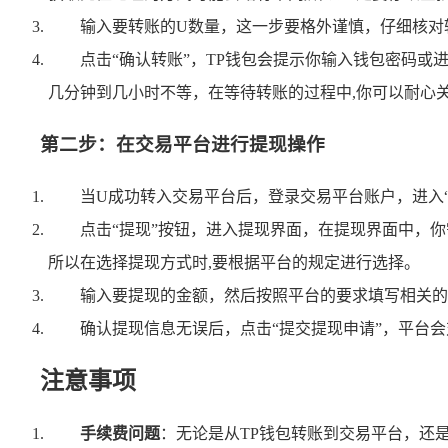
输入要转账的U数量，这一步要格外谨慎，仔细核对
点击“确认转账”，TP钱包会提示你输入钱包密码
几分钟到几小时不等，在等待转账的过程中,你可以耐心
第二步：在交易平台进行提现操作
当U成功转入交易平台后，登录交易平台账户，进入“
点击“提现”按钮，进入提现界面，在提现界面中，
所以在选择提现方式时,要根据平台的规定进行选择。
输入要提现的金额，然后按照平台的要求填写相关的
确认提现信息无误后，点击“提交提现申请”，平台
注意事项
手续费问题
：无论是从TP钱包转账到交易平台，还