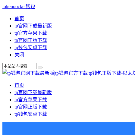
tokenpocket钱包
首页
tp官网下载最新版
tp官方苹果下载
tp官网正版下载
tp钱包安卓下载
关闭
首页
tp官网下载最新版
tp官方苹果下载
tp官网正版下载
tp钱包安卓下载