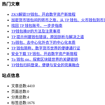
热门文章
ZKS解锁TP钱包，开启数字资产新旅程
加密货币钱包间的转币之旅，从 TP 钱包、火币钱包到币
找回 TP 钱包账号，一步步指南
TP钱包换IP的方法及注意事项
TP 提示创建钱包错误，原因剖析与解决之道
Tp钱包，去中心化外衣下的中心化本质
TP 钱包简称，数字货币世界的便捷通行证
安全下载 TP 钱包，开启数字资产新旅程
Tp 钱包 sig，探索区块链世界的关键密钥
TP钱包扫码登录，便捷与安全的完美融合
站点信息
文章总数:4410
页面总数:0
分类总数:4
标签总数:1676