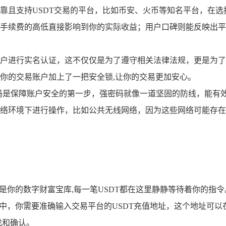
靠且支持USDT交易的平台，比如币安、火币等知名平台，在
手续费的高低直接影响到你的实际收益；用户口碑则能反映出平
户进行实名认证，这不仅仅是为了遵守相关法律法规，更是为了
你的交易账户加上了一把安全锁,让你的交易更加安心。
码是保障账户安全的第一步，强密码就像一道坚固的防线，能有
络环境下进行操作，比如公共无线网络，因为这些网络可能存在
像是你的数字财富宝库,每一笔USDT都在这里静静等待着你的指令
中，你需要准确输入交易平台的USDT充值地址，这个地址可以
找和确认。