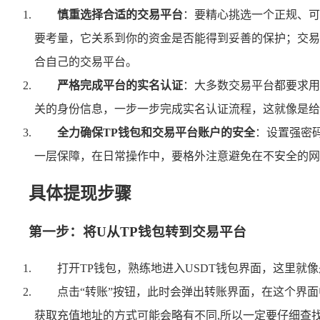
慎重选择合适的交易平台
：要精心挑选一个正规、可
要考量，它关系到你的资金是否能得到妥善的保护；交易
合自己的交易平台。
严格完成平台的实名认证
：大多数交易平台都要求用
关的身份信息，一步一步完成实名认证流程，这就像是给
全力确保TP钱包和交易平台账户的安全
：设置强密
一层保障，在日常操作中，要格外注意避免在不安全的网
具体提现步骤
第一步：将U从TP钱包转到交易平台
打开TP钱包，熟练地进入USDT钱包界面，这里就
点击“转账”按钮，此时会弹出转账界面，在这个界面
获取充值地址的方式可能会略有不同,所以一定要仔细查