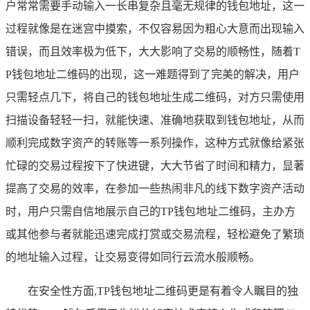
户常常需要手动输入一长串复杂且毫无规律的钱包地址，这一
过程就像是在迷宫中摸索，不仅容易因为粗心大意而出现输入
错误，而且效率极为低下，大大影响了交易的顺畅性，随着T
P钱包地址二维码的出现，这一难题得到了完美的解决，用户
只需轻点几下，将自己的钱包地址生成二维码，对方只需使用
扫描设备轻轻一扫，就能快速、准确地获取到钱包地址，从而
顺利完成数字资产的转账等一系列操作，这种方式就像给紧张
忙碌的交易过程按下了快进键，大大节省了时间和精力，显著
提高了交易的效率，在参加一些热闹非凡的线下数字资产活动
时，用户只需自信地展示自己的TP钱包地址二维码，主办方
或其他参与者就能迅速完成打赏或交易流程，轻松避免了繁琐
的地址输入过程，让交易变得如同行云流水般顺畅。
在安全性方面,TP钱包地址二维码更是有着令人瞩目的独