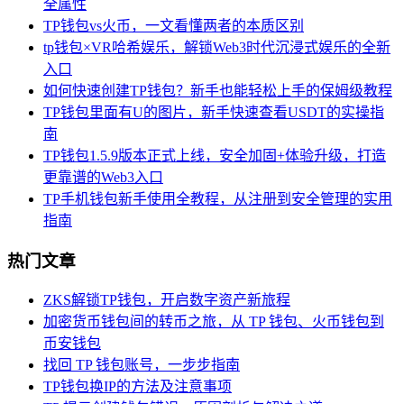
全属性
TP钱包vs火币，一文看懂两者的本质区别
tp钱包×VR哈希娱乐，解锁Web3时代沉浸式娱乐的全新
入口
如何快速创建TP钱包？新手也能轻松上手的保姆级教程
TP钱包里面有U的图片，新手快速查看USDT的实操指
南
TP钱包1.5.9版本正式上线，安全加固+体验升级，打造
更靠谱的Web3入口
TP手机钱包新手使用全教程，从注册到安全管理的实用
指南
热门文章
ZKS解锁TP钱包，开启数字资产新旅程
加密货币钱包间的转币之旅，从 TP 钱包、火币钱包到
币安钱包
找回 TP 钱包账号，一步步指南
TP钱包换IP的方法及注意事项