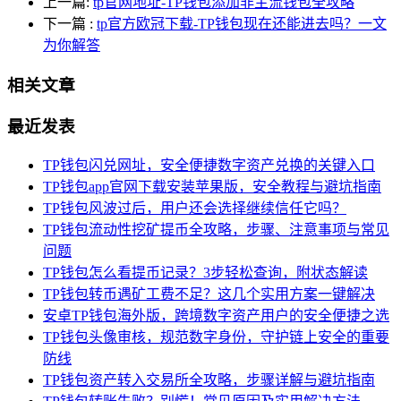
上一篇:
tp官网地址-TP钱包添加非主流钱包全攻略
下一篇
:
tp官方欧冠下载-TP钱包现在还能进去吗？一文
为你解答
相关文章
最近发表
TP钱包闪兑网址，安全便捷数字资产兑换的关键入口
TP钱包app官网下载安装苹果版，安全教程与避坑指南
TP钱包风波过后，用户还会选择继续信任它吗？
TP钱包流动性挖矿提币全攻略，步骤、注意事项与常见
问题
TP钱包怎么看提币记录？3步轻松查询，附状态解读
TP钱包转币遇矿工费不足？这几个实用方案一键解决
安卓TP钱包海外版，跨境数字资产用户的安全便捷之选
TP钱包头像审核，规范数字身份，守护链上安全的重要
防线
TP钱包资产转入交易所全攻略，步骤详解与避坑指南