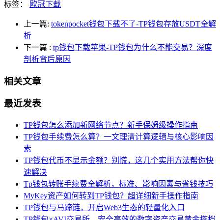
标签：
欧冠下载
上一篇:
tokenpocket钱包下载不了-TP钱包存放USDT全解
析
下一篇
:
tp钱包下载苹果-TP钱包为什么不能交易？深度
剖析背后原因
相关文章
最近发表
TP钱包怎么添加新网络节点？新手保姆级操作指南
TP钱包手续费怎么算？一文理清计算逻辑与核心影响因
素
TP钱包代币不显示金额？别慌，这几个实用方法帮你快
速解决
Tp钱包转账手续费全解析，标准、影响因素与省钱技巧
MyKey资产如何转到TP钱包？超详细新手操作指南
TP钱包与马蹄链，开启Web3生态的轻量化入口
TP钱包×AVI交易所，安全高效的数字资产交易黄金搭档