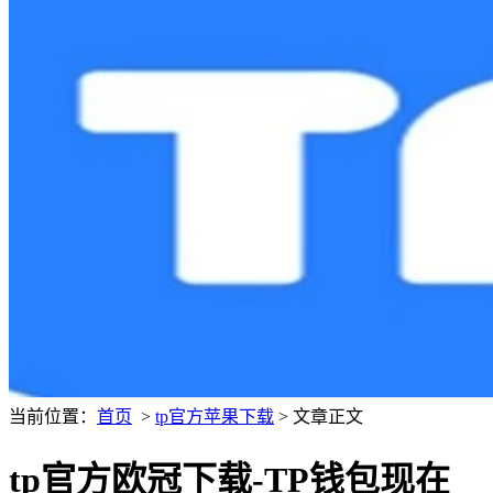
当前位置：
首页
>
tp官方苹果下载
> 文章正文
tp官方欧冠下载-TP钱包现在