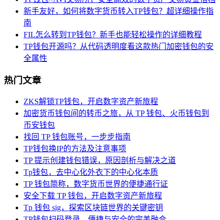
新手友好，如何将数字货币转入TP钱包？超详细操作指
南
FIL怎么转到TP钱包？新手也能轻松操作的详细教程
TP钱包开源吗？从代码透明度看这款热门加密钱包的安
全属性
热门文章
ZKS解锁TP钱包，开启数字资产新旅程
加密货币钱包间的转币之旅，从 TP 钱包、火币钱包到
币安钱包
找回 TP 钱包账号，一步步指南
TP钱包换IP的方法及注意事项
TP 提示创建钱包错误，原因剖析与解决之道
Tp钱包，去中心化外衣下的中心化本质
TP 钱包简称，数字货币世界的便捷通行证
安全下载 TP 钱包，开启数字资产新旅程
Tp 钱包 sig，探索区块链世界的关键密钥
TP钱包扫码登录，便捷与安全的完美融合