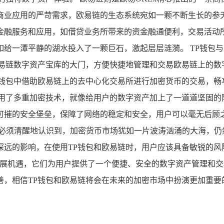
商业应用的严苛需求，欧易链的生态系统宛如一颗不断生长的参
金融服务和应用，如借贷业务所带来的资金融通便利，交易活动
给一潭平静的湖水投入了一颗巨石，激起层层涟漪。 TP钱包
易链数字资产宝库的大门，方便快捷地管理和交易欧易链上的数字
钱包中借助欧易链上的去中心化交易所进行加密货币的交易，畅享
采用了多重加密技术，就像给用户的数字资产加上了一道道坚固的
可摧的安全堡垒，保障了网络的稳定和安全，用户可以毫无后顾之
也必须清醒地认识到，加密货币市场犹如一片波涛汹涌的大海，仍
深远的影响，在使用TP钱包和欧易链时，用户应该具备敏锐的风
发展机遇，它们为用户提供了一个便捷、安全的数字资产管理和
善，相信TP钱包和欧易链将会在未来的加密市场中扮演更加重要