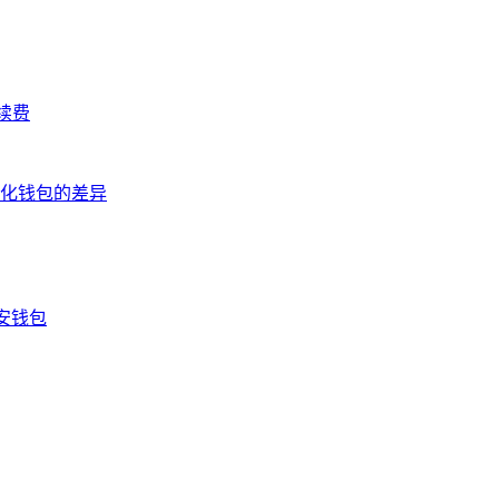
续费
心化钱包的差异
安钱包