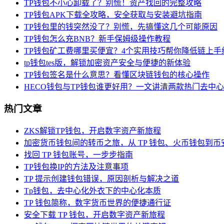
TP钱包不小心卸载了？别慌！资产找回的完整攻略
TP钱包APK下载全攻略，安全获取与安装避坑指南
TP钱包里的钱突然没了？别慌，先搞懂这几个可能原因
TP钱包怎么充BNB？新手保姆级操作教程
TP钱包矿工费哪里买便宜？4个实用技巧帮你降低链上手
tp钱包tes版，解锁加密资产安全与便捷的新体验
TP钱包签名是什么意思？看懂区块链钱包的核心操作
HECO钱包与TP钱包谁更好用？一文讲清两款热门去中
热门文章
ZKS解锁TP钱包，开启数字资产新旅程
加密货币钱包间的转币之旅，从 TP 钱包、火币钱包到币
找回 TP 钱包账号，一步步指南
TP钱包换IP的方法及注意事项
TP 提示创建钱包错误，原因剖析与解决之道
Tp钱包，去中心化外衣下的中心化本质
TP 钱包简称，数字货币世界的便捷通行证
安全下载 TP 钱包，开启数字资产新旅程