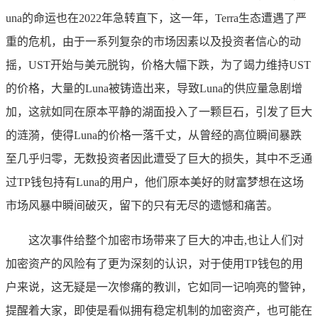
una的命运也在2022年急转直下，这一年，Terra生态遭遇了严
重的危机，由于一系列复杂的市场因素以及投资者信心的动
摇，UST开始与美元脱钩，价格大幅下跌，为了竭力维持UST
的价格，大量的Luna被铸造出来，导致Luna的供应量急剧增
加，这就如同在原本平静的湖面投入了一颗巨石，引发了巨大
的涟漪，使得Luna的价格一落千丈，从曾经的高位瞬间暴跌
至几乎归零，无数投资者因此遭受了巨大的损失，其中不乏通
过TP钱包持有Luna的用户，他们原本美好的财富梦想在这场
市场风暴中瞬间破灭，留下的只有无尽的遗憾和痛苦。
这次事件给整个加密市场带来了巨大的冲击,也让人们对
加密资产的风险有了更为深刻的认识，对于使用TP钱包的用
户来说，这无疑是一次惨痛的教训，它如同一记响亮的警钟，
提醒着大家，即使是看似拥有稳定机制的加密资产，也可能在