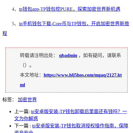
4、
tp钱包app-TP钱包挖PURE，探索加密世界新机遇
5、
tp手机钱包下载-Core币与TP钱包，开启加密世界新旅
程
转载请注明出处：
qbadmin
，如有疑问，请联系
（
）。
本文地址：
https://www.hlj5hos.com/mgaq/2127.ht
ml
标签：
加密世界
上一篇:
tp安卓版安装-TP钱包卸载后里面还有钱吗？一
文为你解惑
下一篇
:
tp安卓版安装-TP钱包取消授权操作指南，保障
资产安全