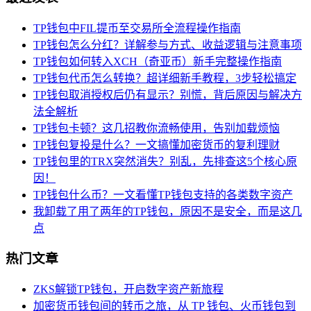
TP钱包中FIL提币至交易所全流程操作指南
TP钱包怎么分红？详解参与方式、收益逻辑与注意事项
TP钱包如何转入XCH（奇亚币）新手完整操作指南
TP钱包代币怎么转换？超详细新手教程，3步轻松搞定
TP钱包取消授权后仍有显示？别慌，背后原因与解决方
法全解析
TP钱包卡顿？这几招教你流畅使用，告别加载烦恼
TP钱包复投是什么？一文搞懂加密货币的复利理财
TP钱包里的TRX突然消失？别乱，先排查这5个核心原
因！
TP钱包什么币？一文看懂TP钱包支持的各类数字资产
我卸载了用了两年的TP钱包，原因不是安全，而是这几
点
热门文章
ZKS解锁TP钱包，开启数字资产新旅程
加密货币钱包间的转币之旅，从 TP 钱包、火币钱包到