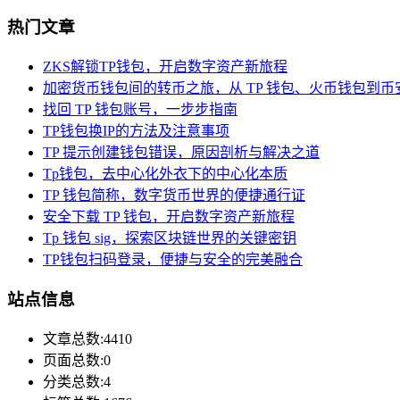
热门文章
ZKS解锁TP钱包，开启数字资产新旅程
加密货币钱包间的转币之旅，从 TP 钱包、火币钱包到币
找回 TP 钱包账号，一步步指南
TP钱包换IP的方法及注意事项
TP 提示创建钱包错误，原因剖析与解决之道
Tp钱包，去中心化外衣下的中心化本质
TP 钱包简称，数字货币世界的便捷通行证
安全下载 TP 钱包，开启数字资产新旅程
Tp 钱包 sig，探索区块链世界的关键密钥
TP钱包扫码登录，便捷与安全的完美融合
站点信息
文章总数:4410
页面总数:0
分类总数:4