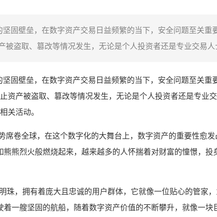
全的坚固壁垒，在数字资产交易日益频繁的当下，安全问题至关重
被盗取、篡改等情况发生，无论是个人投资者还是专业交易人士，
全的坚固壁垒，在数字资产交易日益频繁的当下，安全问题至关重
止资产被盗取、篡改等情况发生，无论是个人投资者还是专业交
相关活动。
之势席卷全球，在这个数字化的大舞台上，数字资产的重要性愈发
如熊熊烈火般燃烧起来，越来越多的人怀揣着对财富的憧憬，投
的明珠，拥有着庞大且忠诚的用户群体，它就像一位贴心的管家
驶着一艘坚固的航船，随着数字资产价值的不断攀升，就像一块