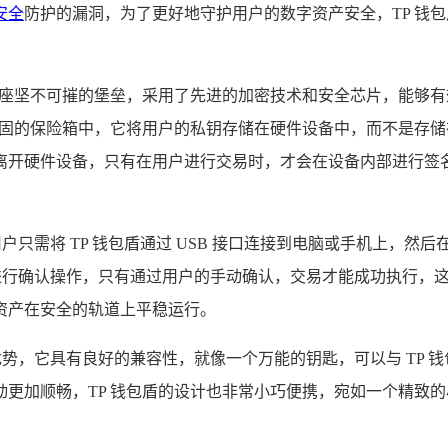
安全
防护的漏洞，为了更好地守护用户的数字资产安全，TP 钱
一座坚不可摧的堡垒，采用了先进的加密技术和安全芯片，能够
坚固的保险箱中，它将用户的私钥存储在硬件设备中，而不是存
离开硬件设备，只有在用户进行交易时，才会在设备内部进行签
户只需将 TP 钱包盾通过 USB 接口连接到电脑或手机上，然
上进行确认操作，只有通过用户的手动确认，交易才能成功执行，
资产在安全的轨道上平稳运行。
优势，它具有良好的兼容性，就像一个万能的钥匙，可以与 TP
更加顺畅，TP 钱包盾的设计也非常小巧便携，宛如一个精致