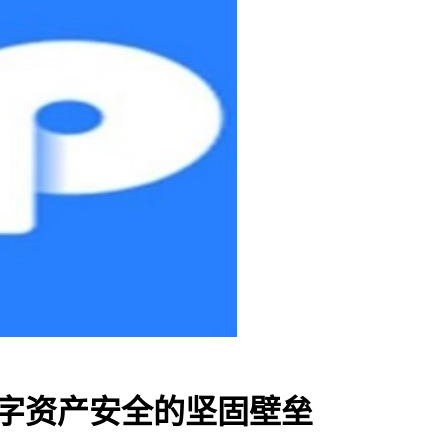
数字资产安全的坚固壁垒