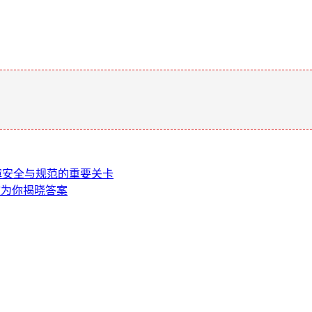
。
保障安全与规范的重要关卡
一文为你揭晓答案