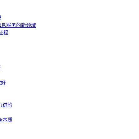
望
信息服务的新领域
新征程
析
收好
力进阶
全本质