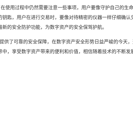
户在使用过程中仍然需要注意一些事项，用户要像守护自己的生命
的钥匙，用户在进行交易时，要像对待精密的仪器一样仔细确认
最新的安全防护功能，为数字资产的安全保驾护航。
户提供了可靠的安全保障，在数字资产安全形势日益严峻的今天，选
中，享受数字资产带来的便利和价值，相信随着技术的不断发展