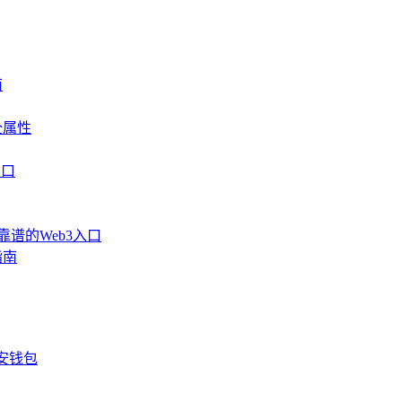
南
全属性
入口
靠谱的Web3入口
指南
安钱包