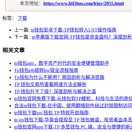
本文地址：
https://www.hlj5hos.com/hjqy/2055.html
标签：
下载
上一篇:
tp钱包安卓下载-TP钱包转入UST操作指南
下一篇
:
tp苹果版下载官网-TP钱包是资金盘吗？深度剖
相关文章
tp钱包app，数字资产时代的安全便捷管理助手
Tp钱包eth链转bsc链全流程指南
Tp钱包为什么不能用？原因剖析与解决思路
TP 钱包交易所查看网速方法全解析
TP 钱包升不了级？深度剖析与解决之道
tp钱包官网免费下载-从钱包到TP蝰蛇，科技与生活的奇
合法tp钱包下载-在中国，使用翻墙软件绕过封锁限制
tp钱包下载ios-钱包 TP 特效开启指南
tp ios钱包下载-华英会提现至 TP 钱包被盗，投资者血
tp钱包官网app下载-TP 多签钱包 PC 端，安全与便捷的