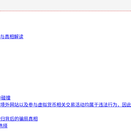
析与真相解读
妙碰撞
访问境外网站以及参与虚拟货币相关交易活动均属于违法行为，因
本无归背后的骗局真相
新选择