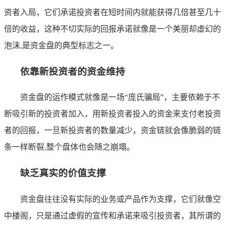
资者入局，它们承诺投资者在短时间内就能获得几倍甚至几十
倍的收益，这种不切实际的回报承诺就像是一个美丽却虚幻的
泡沫,是资金盘的典型标志之一。
依靠新投资者的资金维持
资金盘的运作模式就像是一场“庞氏骗局”，主要依赖于不
断吸引新的投资者加入，用新投资者投入的资金来支付老投资
者的回报，一旦新投资者的数量减少，资金链就会像脆弱的链
条一样断裂,整个盘体也会随之崩塌。
缺乏真实的价值支撑
资金盘往往没有实际的业务或产品作为支撑，它们就像空
中楼阁，只是通过虚假的宣传和承诺来吸引投资者，其所谓的