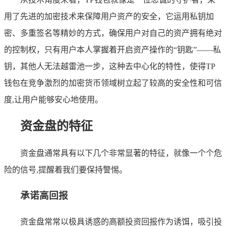
用了先进的加密技术来保障用户资产的安全，它运用私钥加
密、多重签名等精妙的方式，确保用户对自己的资产拥有绝对
的控制权，只有用户本人掌握着开启资产操作的“钥匙”——私
钥，其他人无法越雷池一步，这种去中心化的特性，使得TP
钱包在竞争激烈的加密货币领域树立起了较高的安全性和可信
度,让用户能够安心地使用。
资金盘的特征
资金盘通常具有以下几个非常显著的特征，就像一个个危
险的信号,提醒着我们要保持警惕。
承诺高回报
资金盘常常以极具诱惑的高额投资回报作为诱饵，吸引投