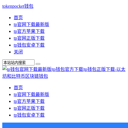
tokenpocket钱包
首页
tp官网下载最新版
tp官方苹果下载
tp官网正版下载
tp钱包安卓下载
关闭
首页
tp官网下载最新版
tp官方苹果下载
tp官网正版下载
tp钱包安卓下载