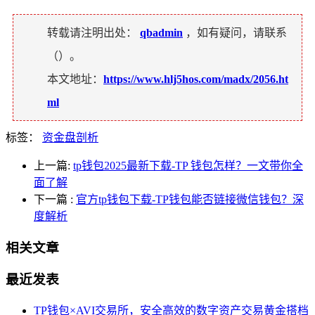
转载请注明出处：
qbadmin
，如有疑问，请联系
（
）。
本文地址：
https://www.hlj5hos.com/madx/2056.ht
ml
标签：
资金盘剖析
上一篇:
tp钱包2025最新下载-TP 钱包怎样？一文带你全
面了解
下一篇
:
官方tp钱包下载-TP钱包能否链接微信钱包？深
度解析
相关文章
最近发表
TP钱包×AVI交易所，安全高效的数字资产交易黄金搭档