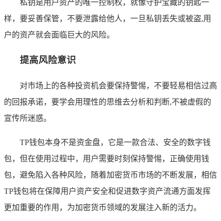
私钥是用户资产的唯一控制权，就像守护宝藏的钥匙一
样，要妥善保管，不要泄露给他人，一旦私钥丢失或被盗,用
户的资产就会面临巨大的风险。
提高风险意识
对市场上的各种投资机会要保持警惕，不要轻易相信过高
的回报承诺，要学会用理性的思维去分析和判断,不被虚假的
宣传所迷惑。
TP钱包本身不是资金盘，它是一款合法、安全的数字钱
包，但在使用过程中，用户需要时刻保持警惕，正确使用钱
包，避免陷入各种风险，随着加密货币市场的不断发展，相信
TP钱包将在保障用户资产安全和促进数字资产流通方面发挥
更加重要的作用，为加密货币领域的发展注入新的活力。