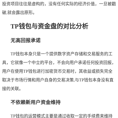
投资项目往往是虚构的，没有任何实际的经济价值，一旦被戳
破,就会露出原形。
TP钱包与资金盘的对比分析
无高回报承诺
TP钱包本身只是一个提供数字资产存储和交易服务的工
具，它就像一个中立的平台，不会向用户承诺任何投资回报，
用户在使用TP钱包进行加密货币交易时，其收益或损失完全
取决于市场行情和用户自身的交易决策,与TP钱包本身没有直
接的关联。
不依赖新用户资金维持
TP钱包的运营模式主要是通过收取一定的手续费来维持