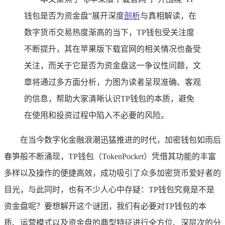
钱包是否为资金盘”展开深度
剖析
与真相解读，在
数字货币交易热度渐高的当下，TP钱包受关注度
不断提升，其在苹果版下载官网的相关情况也备受
关注，而关于它是否为资金盘这一争议性问题，文
章将通过多方面分析，力图为读者呈现准确、客观
的信息，帮助大家清晰认识TP钱包的本质，避免
在使用和投资过程中陷入不必要的风险。
在当今数字化金融浪潮迅猛推进的时代，加密钱包如雨后
春笋般不断涌现，TP钱包（TokenPocket）凭借其功能的丰富
多样以及操作的便捷高效，成功吸引了众多加密货币爱好者的
目光，与此同时，也有不少人心中存疑：TP钱包究竟是不是
资金盘呢？要想解开这个谜团，我们有必要对TP钱包的本
质、运营模式以及资金盘的典型特征进行全方位、深层次的分