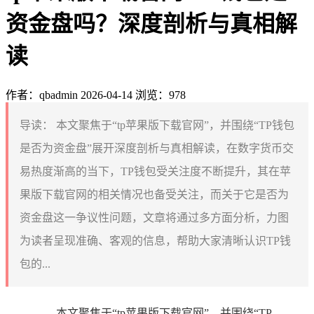
资金盘吗？深度剖析与真相解
读
作者：qbadmin
2026-04-14
浏览：978
导读：
本文聚焦于“tp苹果版下载官网”，并围绕“TP钱包
是否为资金盘”展开深度剖析与真相解读，在数字货币交
易热度渐高的当下，TP钱包受关注度不断提升，其在苹
果版下载官网的相关情况也备受关注，而关于它是否为
资金盘这一争议性问题，文章将通过多方面分析，力图
为读者呈现准确、客观的信息，帮助大家清晰认识TP钱
包的...
本文聚焦于“tp苹果版下载官网”，并围绕“TP