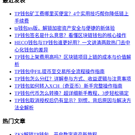
最近发表
TP钱包矿工费哪里买便宜？4个实用技巧帮你降低链上
手续费
tp钱包tes版，解锁加密资产安全与便捷的新体验
TP钱包签名是什么意思？看懂区块链钱包的核心操作
HECO钱包与TP钱包谁更好用？一文讲清两款热门去中
心化钱包的差异
TP钱包上架费用高吗？区块链项目上链的成本与价值解
析
TP钱包中FIL提币至交易所全流程操作指南
TP钱包怎么分红？详解参与方式、收益逻辑与注意事项
TP钱包如何转入XCH（奇亚币）新手完整操作指南
TP钱包代币怎么转换？超详细新手教程，3步轻松搞定
TP钱包取消授权后仍有显示？别慌，背后原因与解决方
法全解析
热门文章
ZKS解锁TP钱包，开启数字资产新旅程