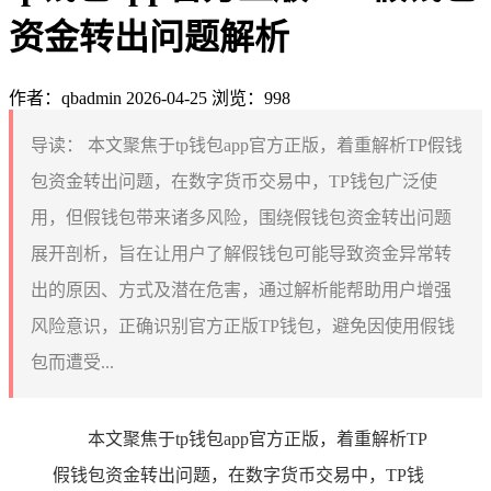
资金转出问题解析
作者：qbadmin
2026-04-25
浏览：998
导读：
本文聚焦于tp钱包app官方正版，着重解析TP假钱
包资金转出问题，在数字货币交易中，TP钱包广泛使
用，但假钱包带来诸多风险，围绕假钱包资金转出问题
展开剖析，旨在让用户了解假钱包可能导致资金异常转
出的原因、方式及潜在危害，通过解析能帮助用户增强
风险意识，正确识别官方正版TP钱包，避免因使用假钱
包而遭受...
本文聚焦于tp钱包app官方正版，着重解析TP
假钱包资金转出问题，在数字货币交易中，TP钱