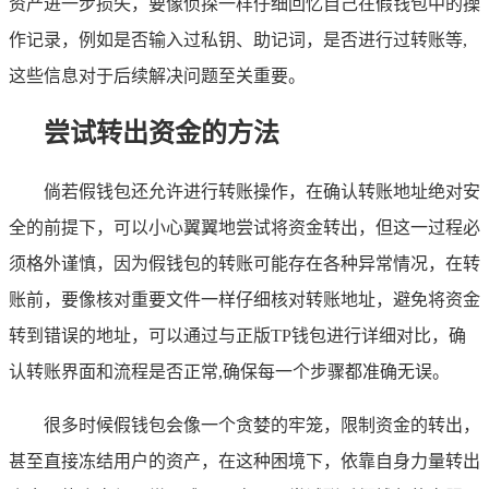
资产进一步损失，要像侦探一样仔细回忆自己在假钱包中的操
作记录，例如是否输入过私钥、助记词，是否进行过转账等,
这些信息对于后续解决问题至关重要。
尝试转出资金的方法
倘若假钱包还允许进行转账操作，在确认转账地址绝对安
全的前提下，可以小心翼翼地尝试将资金转出，但这一过程必
须格外谨慎，因为假钱包的转账可能存在各种异常情况，在转
账前，要像核对重要文件一样仔细核对转账地址，避免将资金
转到错误的地址，可以通过与正版TP钱包进行详细对比，确
认转账界面和流程是否正常,确保每一个步骤都准确无误。
很多时候假钱包会像一个贪婪的牢笼，限制资金的转出，
甚至直接冻结用户的资产，在这种困境下，依靠自身力量转出