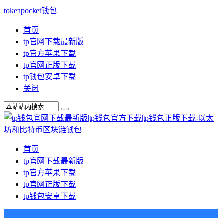
tokenpocket钱包
首页
tp官网下载最新版
tp官方苹果下载
tp官网正版下载
tp钱包安卓下载
关闭
首页
tp官网下载最新版
tp官方苹果下载
tp官网正版下载
tp钱包安卓下载